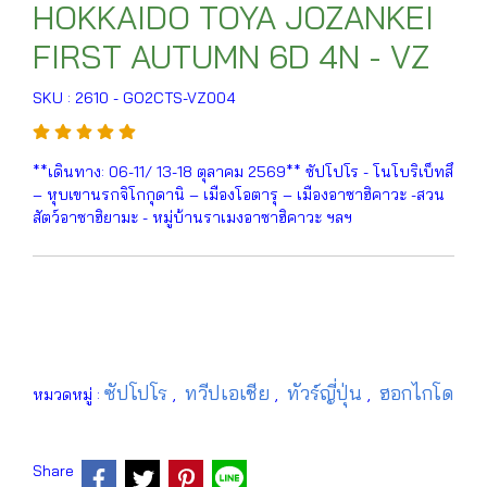
HOKKAIDO TOYA JOZANKEI
FIRST AUTUMN 6D 4N - VZ
SKU : 2610 - GO2CTS-VZ004
**เดินทาง: 06-11/ 13-18 ตุลาคม 2569** ซัปโปโร - โนโบริเบ็ทสึ
– หุบเขานรกจิโกกุดานิ – เมืองโอตารุ – เมืองอาซาฮิคาวะ -สวน
สัตว์อาซาฮิยามะ - หมู่บ้านราเมงอาซาฮิคาวะ ฯลฯ
ซัปโปโร
ทวีปเอเชีย
ทัวร์ญี่ปุ่น
ฮอกไกโด
หมวดหมู่ :
,
,
,
Share