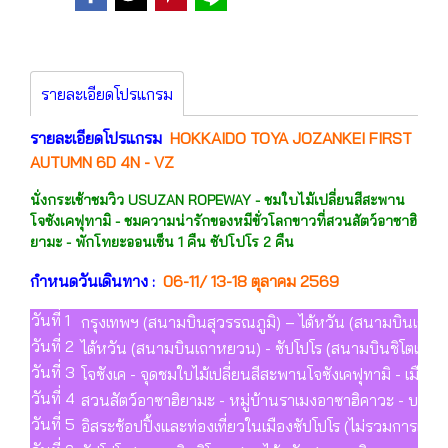
รายละเอียดโปรแกรม
รายละเอียดโปรแกรม
HOKKAIDO TOYA JOZANKEI FIRST
AUTUMN 6D 4N - VZ
นั่งกระเช้าชมวิว USUZAN ROPEWAY - ชมใบไม้เปลี่ยนสีสะพาน
โจซังเคฟุทามิ - ชมความน่ารักของหมีขั่วโลกขาวที่สวนสัตว์อาซาฮิ
ยามะ - พักโทยะออนเซ็น 1 คืน ซัปโปโร 2 คืน
กำหนดวันเดินทาง :
06-11/ 13-18 ตุลาคม 2569
วันที่ 1
กรุงเทพฯ (สนามบินสุวรรณภูมิ) – ไต้หวัน (สนามบินเถาห
วันที่ 2
ไต้หวัน (สนามบินเถาหยวน) - ซัปโปโร (สนามบินชิโตเซะ) 
วันที่ 3
โจซังเค - จุดชมใบไม้เปลี่ยนสีสะพานโจซังเคฟุทามิ - เมือง
วันที่ 4
สวนสัตว์อาซาฮิยามะ - หมู่บ้านราเมงอาซาฮิคาวะ - บลูพอนด์
วันที่ 5
อิสระช้อปปิ้งและท่องเที่ยวในเมืองซัปโปโร (ไม่รวมการเดิน