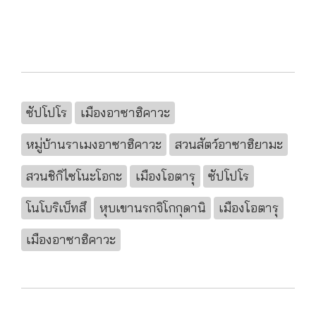
ซัปโปโร
เมืองอาซาฮิคาวะ
หมู่บ้านราเมงอาซาฮิคาวะ
สวนสัตว์อาซาฮิยามะ
สวนชิกิไซโนะโอกะ
เมืองโอตารุ
ซัปโปโร
โนโบริเบ็ทสึ
หุบเขานรกจิโกกุดานิ
เมืองโอตารุ
เมืองอาซาฮิคาวะ