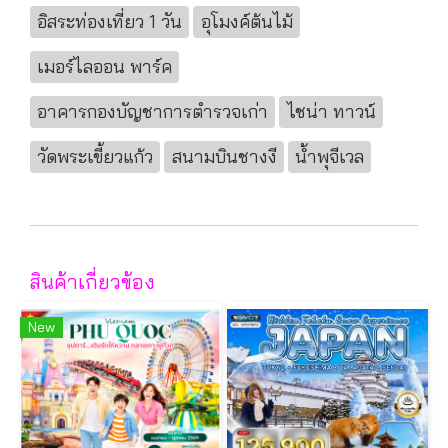
อิสระท่องเที่ยว 1 วัน
อุโมงค์ต้นไม้
เมอร์ไลออน พาร์ค
อาคารกองบัญชาการตำรวจเก่า
ไชน่า ทาวน์
วัดพระเขี้ยวแก้ว
สนามบินชางงี
น้ำพุจีเวล
สินค้าเกี่ยวข้อง
New