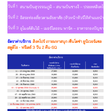
วันที่ 1
สนามบินสุวรรณภูมิ – สนามบินชางงี – ประเทศสิงคโปร์ –
วันที่ 2
อิสระท่องเที่ยวตามอัธยาศัย (หัวหน้าทัวร์ให้คำแนะนำในก
วันที่ 3
อุโมงค์ต้นไม้ – เมอร์ไลออน พาร์ค – อาคารกองบัญชาการต
อัตราค่าบริการ
สิงคโปร์ เกาะมหาสนุก เซ็นโตซ่า ยูนิเวอร์แซล
สตูดิโอ - ฟรีเดย์ 3 วัน 2 คืน-SQ