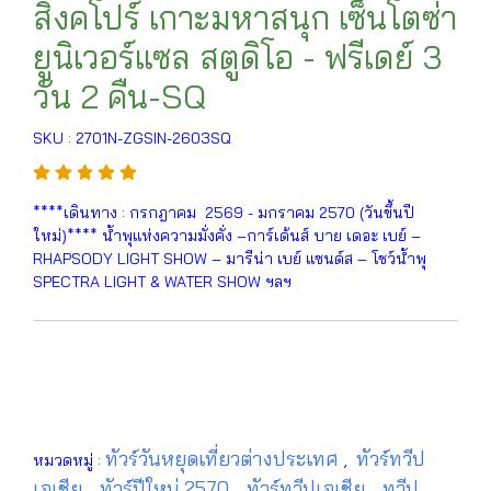
สิงคโปร์ เกาะมหาสนุก เซ็นโตซ่า
ยูนิเวอร์แซล สตูดิโอ - ฟรีเดย์ 3
วัน 2 คืน-SQ
SKU : 2701N-ZGSIN-2603SQ
****เดินทาง : กรกฎาคม 2569 - มกราคม 2570 (วันขึ้นปี
ใหม่)**** น้ำพุแห่งความมั่งคั่ง –การ์เด้นส์ บาย เดอะ เบย์ –
RHAPSODY LIGHT SHOW – มารีน่า เบย์ แซนด์ส – โชว์น้ำพุ
SPECTRA LIGHT & WATER SHOW ฯลฯ
ทัวร์วันหยุดเที่ยวต่างประเทศ
ทัวร์ทวีป
หมวดหมู่ :
,
เอเชีย
ทัวร์ปีใหม่ 2570
ทัวร์ทวีปเอเชีย
ทวีป
,
,
,