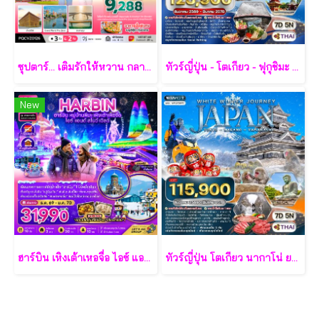
ซุปตาร์... เติมรักให้หวาน กลางเกาะฟูก๊วก 3 วัน 2 คืน - VZ
ทัวร์ญี่ปุ่น - โตเกียว - ฟุกุชิมะ - ยามากะตะ - เซนได 7 วัน - TG
New
ฮาร์บิน เหิงเต้าเหอจื่อ ไอซ์ แอนด์ สโนว์ เวิล์ด 7 วัน 5 คืน-XJ
ทัวร์ญี่ปุ่น โตเกียว นากาโน่ ยามานาชิ 7 วัน - TG