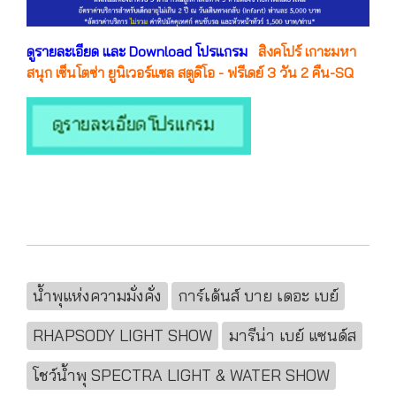
ดูรายละเอียด และ Download โปรแกรม
สิงคโปร์ เกาะมหา
สนุก เซ็นโตซ่า ยูนิเวอร์แซล สตูดิโอ - ฟรีเดย์ 3 วัน 2 คืน-SQ
น้ำพุแห่งความมั่งคั่ง
การ์เด้นส์ บาย เดอะ เบย์
RHAPSODY LIGHT SHOW
มารีน่า เบย์ แซนด์ส
โชว์น้ำพุ SPECTRA LIGHT & WATER SHOW