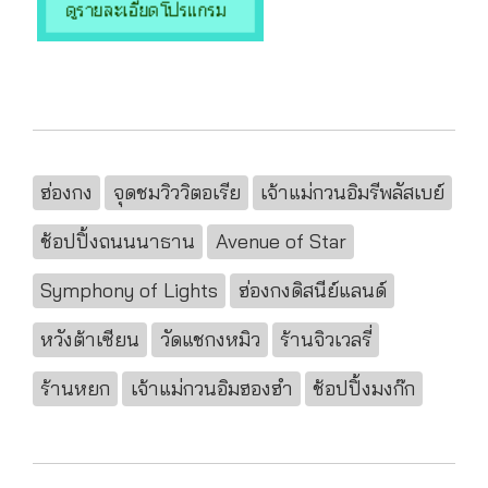
ฮ่องกง
จุดชมวิววิตอเรีย
เจ้าแม่กวนอิมรีพลัสเบย์
ช้อปปิ้งถนนนาธาน
Avenue of Star
Symphony of Lights
ฮ่องกงดิสนีย์แลนด์
หวังต้าเซียน
วัดแชกงหมิว
ร้านจิวเวลรี่
ร้านหยก
เจ้าแม่กวนอิมฮองฮำ
ช้อปปิ้งมงก๊ก