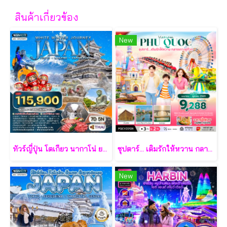
สินค้าเกี่ยวข้อง
New
ทัวร์ญี่ปุ่น โตเกียว นากาโน่ ยามานาชิ 7 วัน - TG
ซุปตาร์... เติมรักให้หวาน กลางเกาะฟูก๊วก 3 วัน 2 คืน - VZ
New