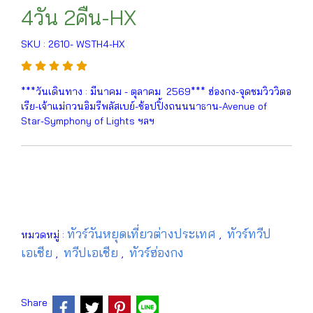
4วัน 2คืน-HX
SKU : 2610- WSTH4-HX
***วันเดินทาง : มีนาคม - ตุลาคม 2569*** ฮ่องกง-จุดชมวิววิตอ
เรีย-เจ้าแม่กวนอิมรีพลัสเบย์-ช้อปปิ้งถนนนาธาน-Avenue of
Star-Symphony of Lights ฯลฯ
ทัวร์วันหยุดเที่ยวต่างประเทศ
ทัวร์ทวีป
หมวดหมู่ :
,
เอเชีย
ทวีปเอเชีย
ทัวร์ฮ่องกง
,
,
Share