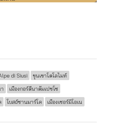
Alpe di Siusi
ขุนเขาโดโลไมท์
นา
เมืองกอร์ตีนาดัมเปซโซ
ค
โบสถ์ซานมาร์โค
เมืองเซอร์มิโอเน