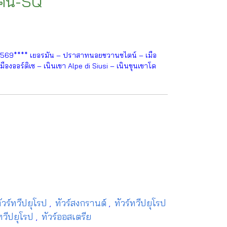
 คืน-SQ
2569**** เยอรมัน – ปราสาทนอยชวานซไตน์ – เมือ
องออร์ติเซ – เนินเขา Alpe di Siusi – เนินขุนเขาโด
ัวร์ทวีปยุโรป
ทัวร์สงกรานต์
ทัวร์ทวีปยุโรป
,
,
ทวีปยุโรป
ทัวร์ออสเตรีย
,