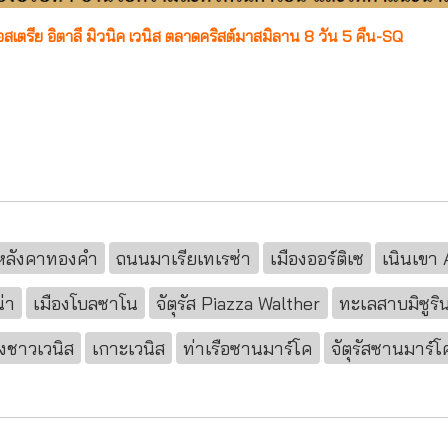
เตรีย อิตาลี มิวนิค เวนิส ตลาดคริสต์มาสมิลาน 8 วัน 5 คืน-SQ
หลังคาทองคำ
ถนนมาเรียเทเรซ่า
เมืองออร์ติเซ
เนินเขา 
่า
เมืองโบลซาโน
จัตุรัส Piazza Walther
ทะเลสาบมิซูริ
องชาวเวนิส
เกาะเวนิส
ท่าเรือซานมาร์โค
จัตุรัสซานมาร์โ