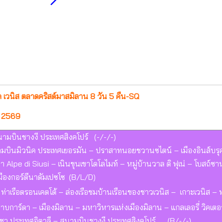
ค เวนิส ตลาดคริสต์มาสมิลาน 8 วัน 5 คืน-SQ
ม 2569
ามบินชางงี ประเทศสิงคโปร์ (-/-/-)
ามบินมิวนิค ประเทศเยอรมัน – ปราสาทนอยชวานซไตน์ – เมืองอินส์บรุ
ินเขา Alpe di Siusi – เนินขุนเขาโดโลไมท์ – หมู่บ้านวาล ดิ ฟุเน่ – โบ
มืองกอร์ตีนาดัมเปซโซ (B/L/D)
– ท่าเรือตรอนเคตโต้ – ล่องเรือชมบ้านเรือนของชาวเวนิส – เกาะเวนิส –
ลสาบการ์ดา – เมืองมิลาน – มหาวิหารแห่งเมืองมิลาน – แกลเลอรี่ วิคเต
นซา ประเทศอิตาลี – สนามบินชางงี ประเทศสิงคโปร์ (B/-/-)