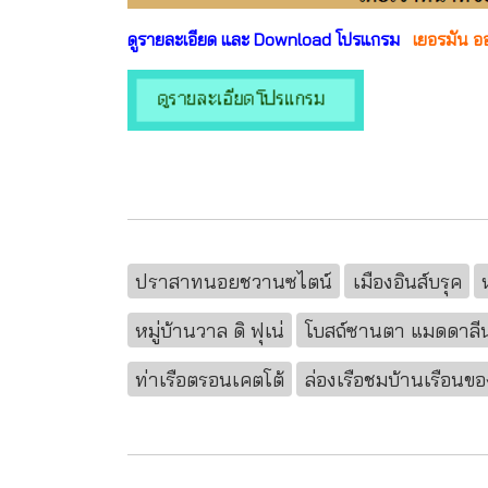
ดูรายละเอียด และ Download โปรแกรม
เยอรมัน ออส
ปราสาทนอยชวานซไตน์
เมืองอินส์บรุค
หมู่บ้านวาล ดิ ฟุเน่
โบสถ์ซานตา แมดดาลีน
ท่าเรือตรอนเคตโต้
ล่องเรือชมบ้านเรือนข