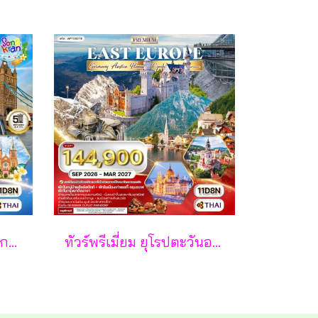
ทัวร์พรีเมี่ยมอังกฤษ - สกอตแลนด์ -เวลล์ 11 วัน - TG
ทัวร์พรีเมี่ยม ยุโรปตะวันออก พักหมู่บ้านฮัลล์สตัทท์ 11วัน 8คืน - TG