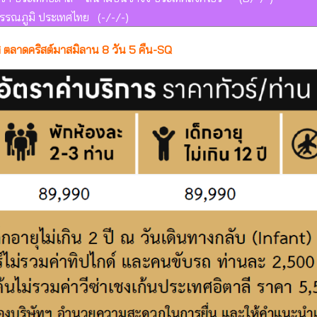
วรรณภูมิ ประเทศไทย (-/-/-)
ิส ตลาดคริสต์มาสมิลาน 8 วัน 5 คืน-SQ