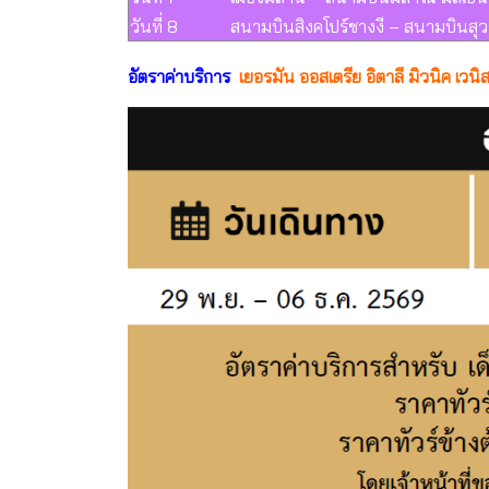
วันที่ 8
สนามบินสิงคโปร์ชางงี – สนามบินสุ
อัตราค่าบริการ
เยอรมัน ออสเตรีย อิตาลี มิวนิค เวน