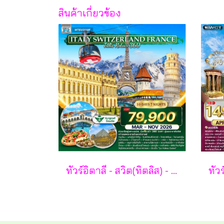
สินค้าเกี่ยวข้อง
ทัวร์อิตาลี - สวิต(ทิตลิส) - ฝรั่งเศส 10 วัน -SV