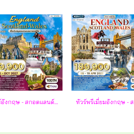
ทัวร์อังกฤษ - สกอตแลนด์ - เวลส์ 10 วัน - TG