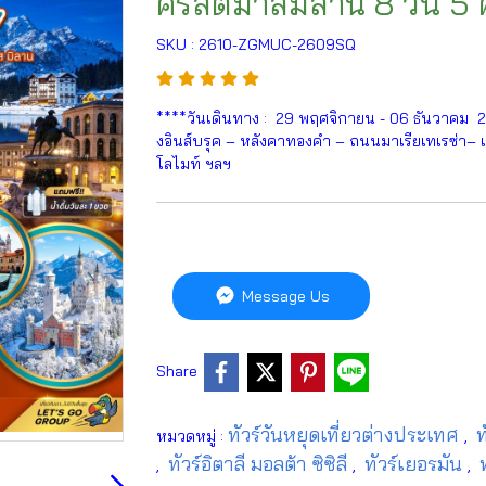
คริสต์มาสมิลาน 8 วัน 5
SKU : 2610-ZGMUC-2609SQ
****วันเดินทาง : 29 พฤศจิกายน - 06 ธันวาคม 
งอินส์บรุค – หลังคาทองคำ – ถนนมาเรียเทเรซ่า– เมื
โลไมท์ ฯลฯ
Message Us
Share
ทัวร์วันหยุดเที่ยวต่างประเทศ
ท
หมวดหมู่ :
,
ทัวร์อิตาลี มอลต้า ซิซิลี
ทัวร์เยอรมัน
,
,
,