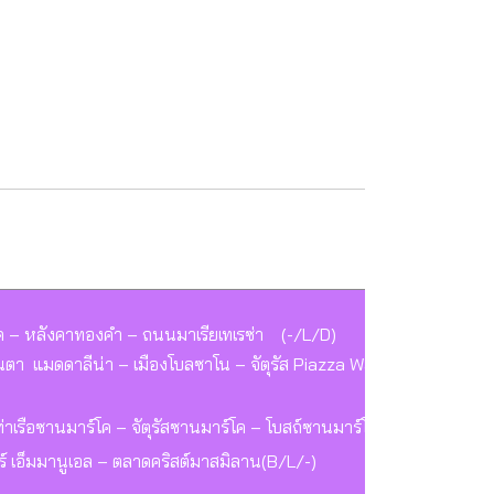
ค – หลังคาทองคำ – ถนนมาเรียเทเรซ่า (-/L/D)
สถ์ซานตา แมดดาลีน่า – เมืองโบลซาโน – จัตุรัส Piazza Walther (B/L/-)
 ท่าเรือซานมาร์โค – จัตุรัสซานมาร์โค – โบสถ์ซานมาร์โค (B/L/D)
อร์ เอ็มมานูเอล – ตลาดคริสต์มาสมิลาน(B/L/-)