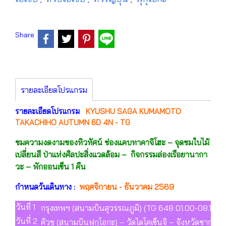
Share
รายละเอียดโปรแกรม
รายละเอียดโปรแกรม
KYUSHU SAGA KUMAMOTO
TAKACHIHO AUTUMN 6D 4N - TG
ชมความงดงามของทิวทัศน์ ช่องแคบทาคาจิโฮะ – จุดชมใบไม้
เปลี่ยนสี ป่าแห่งศิลปะสิ่งแวดล้อม –
กิจกรรมล่องเรือยานากา
วะ – พักออนเซ็น 1 คืน
พฤศจิกายน - ธันวาคม 2569
กำหนดวันเดินทาง :
วันที่ 1
กรุงเทพฯ (สนามบินสุวรรณภูมิ) (TG 648 01.00-08.10) (-
วันที่ 2
คิวชู (สนามบินฟุกุโอกะ) – วัดไดโคเซ็นจิ – จังหวัดซากะ –