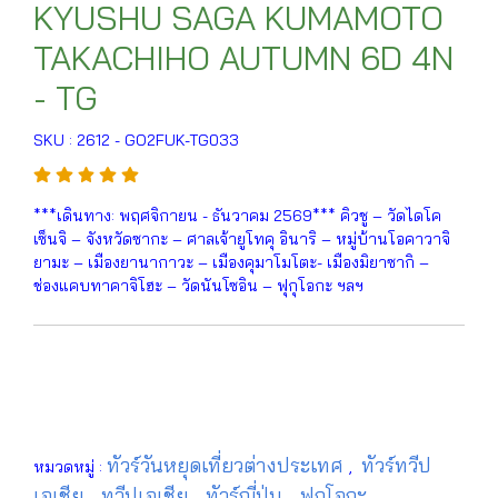
KYUSHU SAGA KUMAMOTO
TAKACHIHO AUTUMN 6D 4N
- TG
SKU : 2612 - GO2FUK-TG033
***เดินทาง: พฤศจิกายน - ธันวาคม 2569*** คิวชู – วัดไดโค
เซ็นจิ – จังหวัดซากะ – ศาลเจ้ายูโทคุ อินาริ – หมู่บ้านโอคาวาจิ
ยามะ – เมืองยานากาวะ – เมืองคุมาโมโตะ- เมืองมิยาซากิ –
ช่องแคบทาคาจิโฮะ – วัดนันโซอิน – ฟุกุโอกะ ฯลฯ
ทัวร์วันหยุดเที่ยวต่างประเทศ
ทัวร์ทวีป
หมวดหมู่ :
,
เอเชีย
ทวีปเอเชีย
ทัวร์ญี่ปุ่น
ฟุกุโอกะ
,
,
,