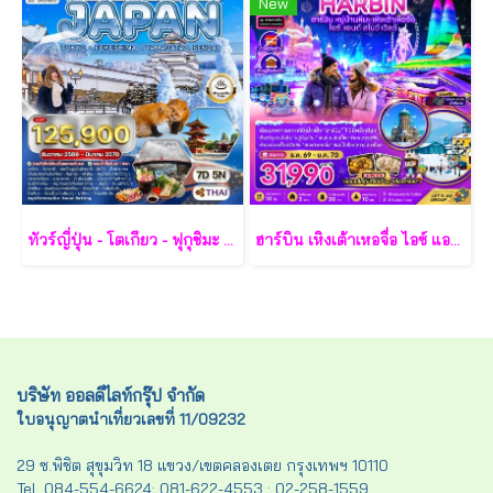
New
ทัวร์ญี่ปุ่น - โตเกียว - ฟุกุชิมะ - ยามากะตะ - เซนได 7 วัน - TG
ฮาร์บิน เหิงเต้าเหอจื่อ ไอซ์ แอนด์ สโนว์ เวิล์ด 7 วัน 5 คืน-XJ
บริษัท ออลดีไลท์กรุ๊ป จำกัด
ใบอนุญาตนำเที่ยวเลขที่ 11/09232
29 ซ.พิชิต สุขุมวิท 18 แขวง/เขตคลองเตย กรุงเทพฯ 10110
Tel. 084-554-6624; 081-622-4553 ; 02-258-1559