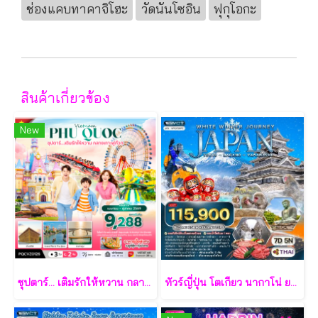
ช่องแคบทาคาจิโฮะ
วัดนันโซอิน
ฟุกุโอกะ
สินค้าเกี่ยวข้อง
New
ซุปตาร์... เติมรักให้หวาน กลางเกาะฟูก๊วก 3 วัน 2 คืน - VZ
ทัวร์ญี่ปุ่น โตเกียว นากาโน่ ยามานาชิ 7 วัน - TG