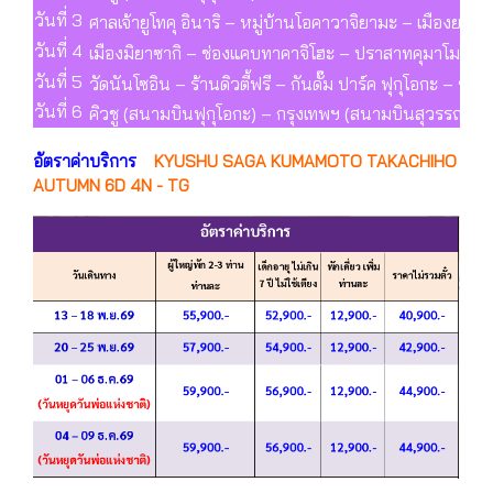
วันที่ 3
ศาลเจ้ายูโทคุ อินาริ – หมู่บ้านโอคาวาจิยามะ – เมืองยา
วันที่ 4
เมืองมิยาซากิ – ช่องแคบทาคาจิโฮะ – ปราสาทคุมาโมโตะ – 
วันที่ 5
วัดนันโซอิน – ร้านดิวตี้ฟรี – กันดั๊ม ปาร์ค ฟุกุโอกะ – ช้อป
วันที่ 6
คิวชู (สนามบินฟุกุโอกะ) – กรุงเทพฯ (สนามบินสุวรรณภูมิ
อัตราค่าบริการ
KYUSHU SAGA KUMAMOTO TAKACHIHO
AUTUMN 6D 4N - TG