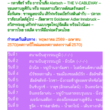
– กลาเซียร์ หรือ ธารน้ำแข็ง Aletsch – THE V-CABLEWAY –
ทะเลสาบลูเซิร์น หรือ ทะเลสาบเวียวาลด์สแตร์ทเตอร์ –
มื้อพิเศษ : ขาหมูเยอรมัน เสิร์ฟพร้อมเบียร์รสต้นตำรับ – ปลาเท
ราส์อบสไตล์ยุโรป – ภัตตาคาร Goldener Adler Innsbruck –
สวิสฯฟองดู เสริฟท่านแบบชุดใหญ่จัดเต็ม พร้อมไวน์แดง –
อาหารไทย รสเลิศ จากฝีมือพ่อครัวคนไทย
กำหนดวันเดินทาง :
พฤษภาคม 2569 - เมษายน
2570(เทศกาลปีใหม่และเทศกาลสงกรานต์ 2570)
วันที่ 1
สนามบินสุวรรณภูมิ (-/-/-)
วันที่ 2
สนามบินสุวรรณภูมิ - มิวนิค (-/-/-)
วันที่ 3
มิวนิค – หมู่บ้านอาร์มเซา – โบสถ์เซนต์เซบาสเตียน ล
วันที่ 4
เบิร์ชเทสกาเด้น – ชมเมืองซอลส์เบิร์ก – ฮัลล์ชตัทท์
วันที่ 5
ฮัลล์ชตัทท์–โกเซา–นั่งกระเช้าสู่ยอดเขาคิทซ์สไตน์ฮอ
วันที่ 6
อินซ์บรูกซ์ – วาดุซ (ลิกเทนสไตน์) – อินเทอร์ลาเคน 
วันที่ 7
อินเทอร์ลาเค่น – หมู่บ้านเลาเทอบรุนเนน - นั่งรถไฟ
วันที่ 8
เบอร์เกนสต๊อก – ล่องเรือทะเลสาบลูเซิร์น - ชมเมืองลูเ
วันที่ 9
ซูริค – ซาฟเฮาส์เซ่น – น้ำตกไรน์ – เดินทางกลับ (B/