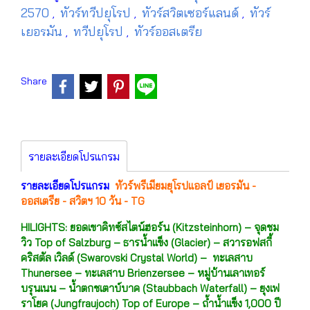
2570
ทัวร์ทวีปยุโรป
ทัวร์สวิตเซอร์แลนด์
ทัวร์
,
,
,
เยอรมัน
ทวีปยุโรป
ทัวร์ออสเตรีย
,
,
Share
รายละเอียดโปรแกรม
รายละเอียดโปรแกรม
ทัวร์พรีเมียมยุโรปแอลป์ เยอรมัน -
ออสเตรีย - สวิตฯ 10 วัน - TG
HILIGHTS: ยอดเขาคิทซ์สไตน์ฮอร์น (Kitzsteinhorn) – จุดชม
วิว Top of Salzburg – ธารน้ำแข็ง (Glacier) – สวารอฟสกี้
คริสตัล เวิลด์ (Swarovski Crystal World) – ทะเลสาบ
Thunersee – ทะเลสาบ Brienzersee – หมู่บ้านเลาเทอร์
บรุนเนน – น้ำตกชเตาบ์บาค (Staubbach Waterfall) – ยุงเฟ
ราโยค (Jungfraujoch) Top of Europe – ถ้ำน้ำแข็ง 1,000 ปี