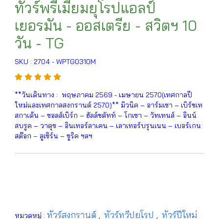
ทัวร์พรีเมียมยุโรปแอลป์
เยอรมัน - ออสเตรีย - สวิตฯ 10
วัน - TG
SKU : 2704 - WPTG0310M
**วันเดินทาง : พฤษภาคม 2569 - เมษายน 2570(เทศกาลปี
ใหม่และเทศกาลสงกรานต์ 2570)** มิวนิค – อาร์มเซา – เบิร์ชเท
สกาเด้น – ซอลส์เบิร์ก – ฮัลล์ชตัทท์ – โกเซา – วัทเทนส์ – อินน์
สบรูค – วาดุซ – อินเทอร์ลาเคน – เลาเทอร์บรุนเนน – เบอร์เกน
สต๊อก – ลูเซิร์น – ซูริค ฯลฯ
ทัวร์สงกรานต์
ทัวร์ทวีปยุโรป
ทัวร์ปีใหม่
หมวดหมู่ :
,
,