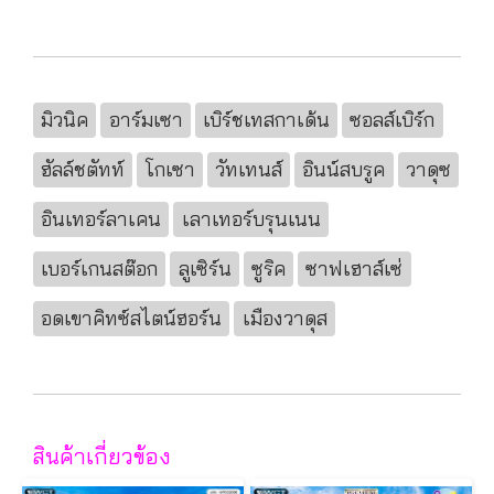
มิวนิค
อาร์มเซา
เบิร์ชเทสกาเด้น
ซอลส์เบิร์ก
ฮัลล์ชตัทท์
โกเซา
วัทเทนส์
อินน์สบรูค
วาดุซ
อินเทอร์ลาเคน
เลาเทอร์บรุนเนน
เบอร์เกนสต๊อก
ลูเซิร์น
ซูริค
ซาฟเฮาส์เซ่
อดเขาคิทซ์สไตน์ฮอร์น
เมืองวาดุส
สินค้าเกี่ยวข้อง