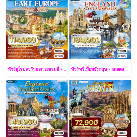
ทัวร์ยุโรปตะวันออก เยอรมนี - ออสเตรีย - เช็ก - สโลวาเกีย - ฮังการี 9 วัน - TG
ทัวร์พรีเมี่ยมอังกฤษ - สกอตแลนด์ -เวลล์ 11 วัน - TG