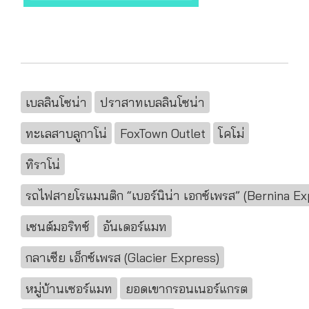
เบลลินโซน่า
ปราสาทเบลลินโซน่า
ทะเลสาบลูกาโน่
FoxTown Outlet
โคโม่
ทิราโน่
รถไฟสายโรแมนติก “เบอร์นิน่า เอกซ์เพรส” (Bernina Ex
เซนต์มอริทซ์
อันเดอร์แมท
กลาเซีย เอ็กซ์เพรส (Glacier Express)
หมู่บ้านเซอร์แมท
ยอดเขากรอนเนอร์แกรต