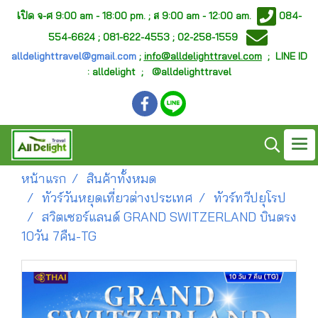
เ
ปิด จ-ศ
9:00 am - 18:00 pm. ;
ส 9:00 am - 12:00 am.
084-
554-6624 ; 081-622-4553 ; 02-258-1559
alldelighttravel@gmail.com
;
info@alldelighttravel.com
;
LINE ID
: alldelight ; @alldelighttravel
หน้าแรก
สินค้าทั้งหมด
ทัวร์วันหยุดเที่ยวต่างประเทศ
ทัวร์ทวีปยุโรป
สวิตเซอร์แลนด์ GRAND SWITZERLAND บินตรง
10วัน 7คืน-TG