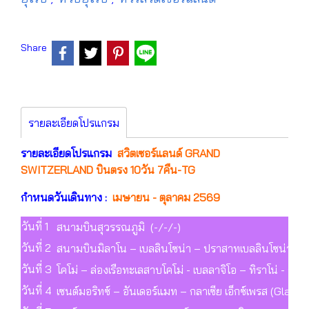
Share
รายละเอียดโปรแกรม
รายละเอียดโปรแกรม
สวิตเซอร์แลนด์ GRAND
SWITZERLAND บินตรง 10วัน 7คืน-TG
กำหนดวันเดินทาง :
เมษายน - ตุลาคม 2569
วันที่ 1
สนามบินสุวรรณภูมิ (-/-/-)
วันที่ 2
สนามบินมิลาโน – เบลลินโซน่า – ปราสาทเบลลินโซน่า - ท
วันที่ 3
โคโม่ – ล่องเรือทะเลสาบโคโม่ - เบลลาจิโอ – ทิราโน่ - ร
วันที่ 4
เซนต์มอริทซ์ – อันเดอร์แมท – กลาเซีย เอ็กซ์เพรส (Glac