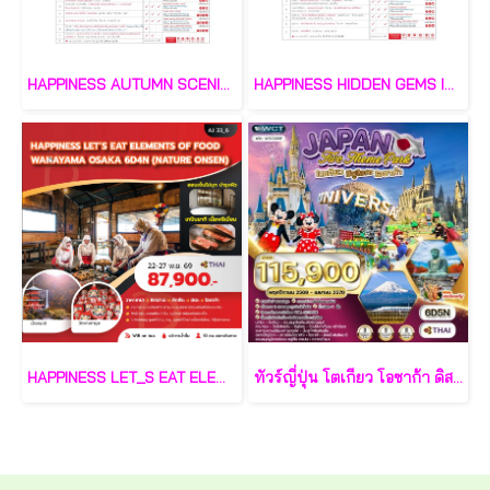
HAPPINESS AUTUMN SCENIC OF 3 ISLANDS SHIKOKU-OSAKA 8 วัน 5 คืน -JL
HAPPINESS HIDDEN GEMS IN SHIKOKU 7 วัน 5 คืน -TG
HAPPINESS LET_S EAT ELEMENTS OF FOOD WAKAYAMA TOKYO 6 วัน 4 คืน - TG
ทัวร์ญี่ปุ่น โตเกียว โอซาก้า ดิสนีย์-ยูนิเวอร์แซล 6 วัน - TG