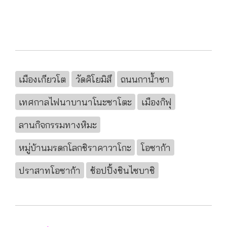
เมืองเกียวโต
วัดคิโยมิสึ
ถนนกาน้ำชา
เทศกาลไฟนาบานาโนะซาโตะ
เมืองกิฟุ
ลานกิจกรรมทางหิมะ
หมู่บ้านมรดกโลกชิราคาวาโกะ
โอซาก้า
ปราสาทโอซาก้า
ช้อปปิ้งชินไซบาชิ