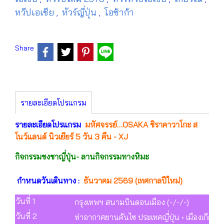
ทวีปเอเชีย
ทัวร์ญี่ปุ่น
โอซ้าก้า
,
,
Share
รายละเอียดโปรแกรม
รายละเอียดโปรแกรม
มหัศจรรย์…OSAKA ชิราคาวาโกะ ส
โนว์แลนด์ นิวเยียร์ 5 วัน 3 คืน - XJ
กิจกรรมชงชาญี่ปุ่น- ลานกิจกรรมทางหิมะ
กำหนดวันเดินทาง :
ธันวาคม 2569 (เทศกาลปีใหม่)
วันที่ 1
กรุงเทพฯ สนามบินดอนเมือง (-/-/-)
วันที่ 2
ท่าอากาศยานคันไซ ประเทศญี่ปุ่น • เมืองเกียว