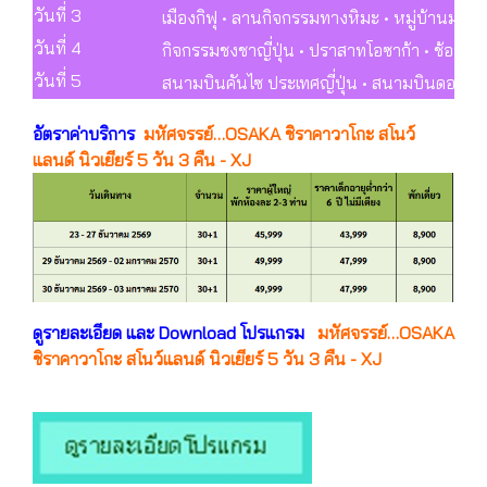
วันที่ 3
เมืองกิฟุ • ลานกิจกรรมทางหิมะ • หมู่บ้านมร
วันที่ 4
กิจกรรมชงชาญี่ปุ่น • ปราสาทโอซาก้า • ช้อปปิ้ง
วันที่ 5
สนามบินคันไซ ประเทศญี่ปุ่น • สนามบินดอนเมื
อัตราค่าบริการ
มหัศจรรย์…OSAKA ชิราคาวาโกะ สโนว์
แลนด์ นิวเยียร์ 5 วัน 3 คืน - XJ
ดูรายละเอียด และ Download โปรแกรม
มหัศจรรย์…OSAKA
ชิราคาวาโกะ สโนว์แลนด์ นิวเยียร์ 5 วัน 3 คืน - XJ