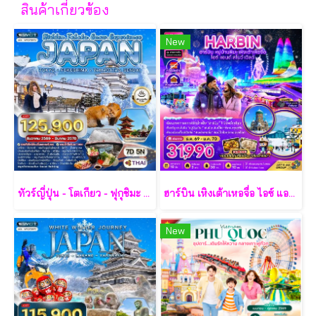
สินค้าเกี่ยวข้อง
New
ทัวร์ญี่ปุ่น - โตเกียว - ฟุกุชิมะ - ยามากะตะ - เซนได 7 วัน - TG
ฮาร์บิน เหิงเต้าเหอจื่อ ไอซ์ แอนด์ สโนว์ เวิล์ด 7 วัน 5 คืน-XJ
New