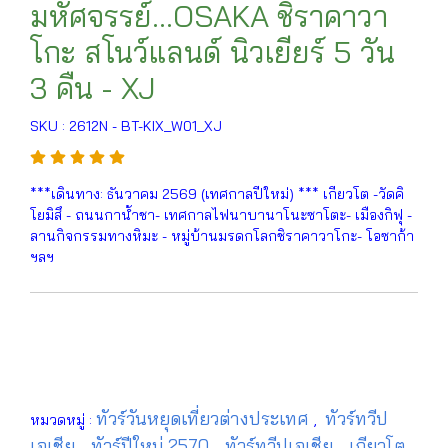
มหัศจรรย์…OSAKA ชิราคาวา
โกะ สโนว์แลนด์ นิวเยียร์ 5 วัน
3 คืน - XJ
SKU : 2612N - BT-KIX_W01_XJ
***เดินทาง: ธันวาคม 2569 (เทศกาลปีใหม่) *** เกียวโต -วัดคิ
โยมิสึ - ถนนกาน้ำชา- เทศกาลไฟนาบานาโนะซาโตะ- เมืองกิฟุ -
ลานกิจกรรมทางหิมะ - หมู่บ้านมรดกโลกชิราคาวาโกะ- โอซาก้า
ฯลฯ
ทัวร์วันหยุดเที่ยวต่างประเทศ
ทัวร์ทวีป
หมวดหมู่ :
,
เอเชีย
ทัวร์ปีใหม่ 2570
ทัวร์ทวีปเอเชีย
เกียวโต
,
,
,
,