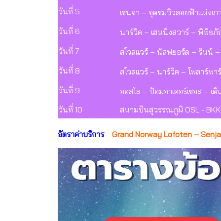
วันที่ 5
เซนจา – จุดชมวิวลอยฟ้าแห่งเกาะ
วันที่ 6
นาร์วิค – เฮนนิ่งสวาร์ – พิพิธ
วันที่ 7
สโวลแวร์ – นัสฟยอร์ด – รีนน์ 
วันที่ 8
สโวลแวร์ – นาร์วิค – โพลาร์พา
วันที่ 9
ออสโล – ป้อมอาเคอร์เชอส – เด
วันที่ 10
สนามบินสุวรรณภูมิ OSL - BKK
อัตราค่าบริการ
Grand Norway Lofoten – Senja 