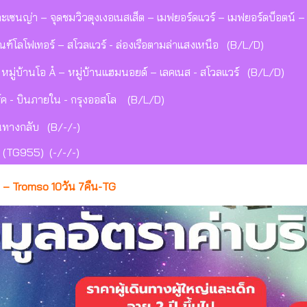
เซนญ่า – จุดชมวิวตุงเงอเนสเส็ต – เมฟยอร์ดแวร์ – เมฟยอร์ดบ็อตน์ – 
ภัณฑ์โลโฟเทอร์ – สโวลแวร์ - ล่องเรือตามล่าแสงเหนือ (B/L/D)
– หมู่บ้านโอ Å – หมู่บ้านแฮมนอยด์ – เลคเนส - สโวลแวร์ (B/L/D)
ร์ค - บินภายใน - กรุงออสโล (B/L/D)
ินทางกลับ (B/-/-)
 (TG955) (-/-/-)
– Tromso 10วัน 7คืน-TG