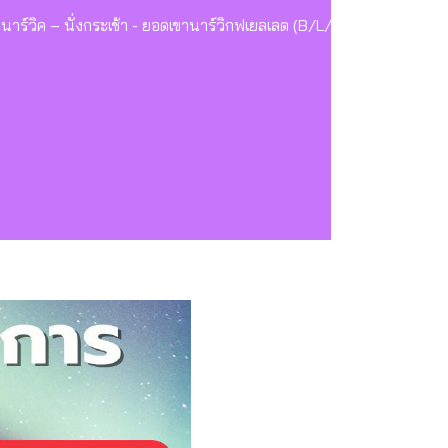
นาร์วิค – นั่งกระเช้า - ยอดเขานาร์วิกฟเยลเลต (B/L/D)