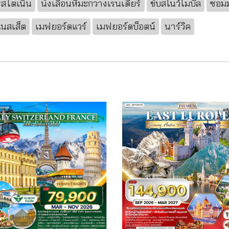
สไตเนิน
นั่งเลื่อนหิมะกวางเรนเดียร์
ขับสโนว์โมบิล
ซอม
เนสเส็ต
เมฟยอร์ดแวร์
เมฟยอร์ดบ็อตน์
นาร์วิค