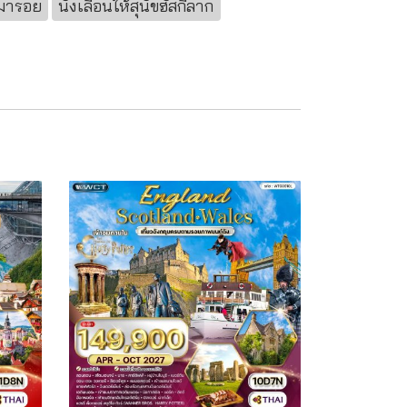
มารอย
นั่งเลื่อนให้สุนัขฮัสกี้ลาก