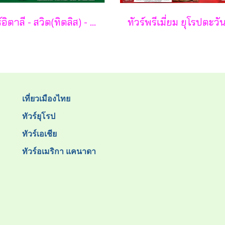
ทัวร์อิตาลี - สวิต(ทิตลิส) - ฝรั่งเศส 10 วัน -SV
เที่ยวเมืองไทย
ทัวร์ยุโรป
ทัวร์เอเชีย
ทัวร์อเมริกา แคนาดา