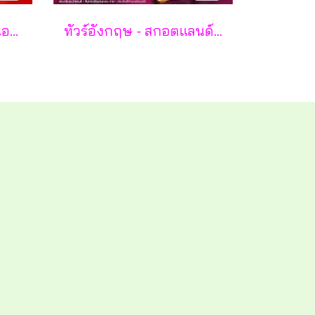
ทัวร์พรีเมี่ยม ยุโรปตะวันออก พักหมู่บ้านฮัลล์สตัทท์ 11วัน 8คืน - TG
ทัวร์อังกฤษ - สกอตแลนด์ - เวลส์ 10 วัน - TG