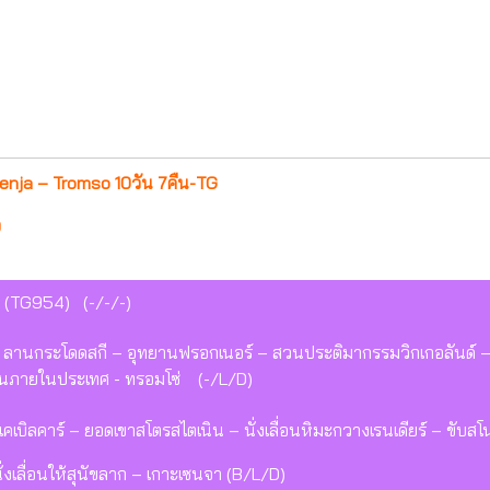
nja – Tromso 10วัน 7คืน-TG
0
 (TG954) (-/-/-)
ลานกระโดดสกี – อุทยานฟรอกเนอร์ – สวนประติมากรรมวิกเกอลันด์ 
บินภายในประเทศ - ทรอมโซ่ (-/L/D)
คเบิลคาร์ – ยอดเขาสโตรสไตเนิน – นั่งเลื่อนหิมะกวางเรนเดียร์ – ขับ
ั่งเลื่อนให้สุนัขลาก – เกาะเซนจา (B/L/D)