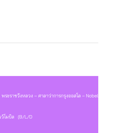
– พระราชวังหลวง – ศาลาว่าการกรุงออสโล – Nobel Peace
สโนว์โมบิล (B/L/D