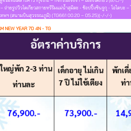
วฟูจิริมทะเลสาบคาวากุจิโกะ – กิจกรรมชงชา – เมืองโตเกียว (B/L/-)
– ถ่ายรูปวิวโตเกียวสกายทรีริมแม่น้ำสุมิดะ - ช้อปปิ้งชินจูกุ - โอไดบะ –
งเทพฯ (สนามบินสุวรรณภูมิ) (TG661 00.20 – 05.25)(-/-/-)
M NEW YEAR 7D 4N - TG