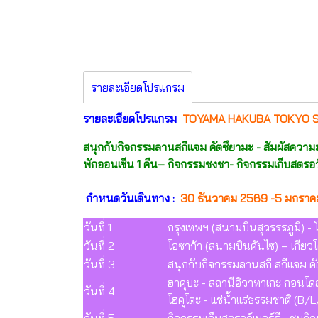
รายละเอียดโปรแกรม
รายละเอียดโปรแกรม
TOYAMA HAKUBA TOKYO SK
สนุกกับกิจกรรมลานสกีแจม คัตซึยามะ - สัมผัสควา
พักออนเซ็น 1 คืน– กิจกรรมชงชา- กิจกรรมเก็บสตรอ
กำหนดวันเดินทาง :
30 ธันวาคม 2569 -5 มกราคม
วันที่ 1
กรุงเทพฯ (สนามบินสุวรรรภูมิ) -
วันที่ 2
โอซาก้า (สนามบินคันไซ) – เกียวโต
วันที่ 3
สนุกกับกิจกรรมลานสกี สกีแจม ค
ฮาคุบะ - สถานีอิวาทาเกะ กอนโด
วันที่ 4
โฮคุโตะ - แช่น้ำแร่ธรรมชาติ (B/