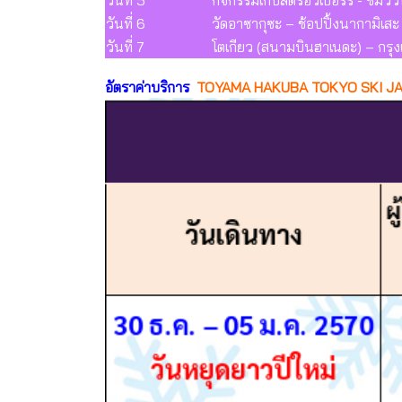
วันที่ 5
กิจกรรมเก็บสตรอว์เบอร์รี - ชมวิ
วันที่ 6
วัดอาซากุซะ – ช้อปปิ้งนากามิเสะ 
วันที่ 7
โตเกียว (สนามบินฮาเนดะ) – กรุ
อัตราค่าบริการ
TOYAMA HAKUBA TOKYO SKI JA