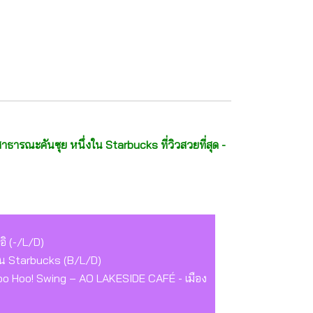
าธารณะคันซุย หนึ่งใน Starbucks ที่วิวสวยที่สุด -
อิ (-/L/D)
้าน Starbucks (B/L/D)
Yoo Hoo! Swing – AO LAKESIDE CAFÉ - เมือง