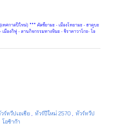
ทศกาลปีใหม่) *** คัตซึยามะ - เมืองโทยามะ - ฮาคุบะ
สึ - เมืองกิฟุ - ลานกิจกรรมทางหิมะ - ชิราคาวาโกะ- โอ
ัวร์ทวีปเอเชีย
ทัวร์ปีใหม่ 2570
ทัวร์ทวีป
,
,
โอซ้าก้า
,