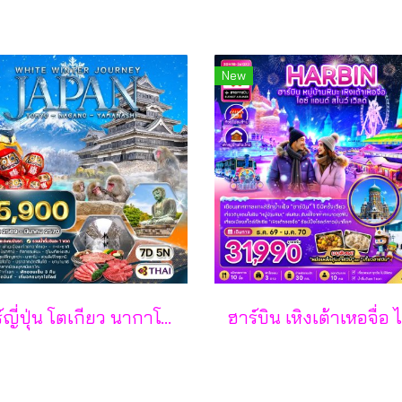
New
ทัวร์ญี่ปุ่น โตเกียว นากาโน่ ยามานาชิ 7 วัน - TG