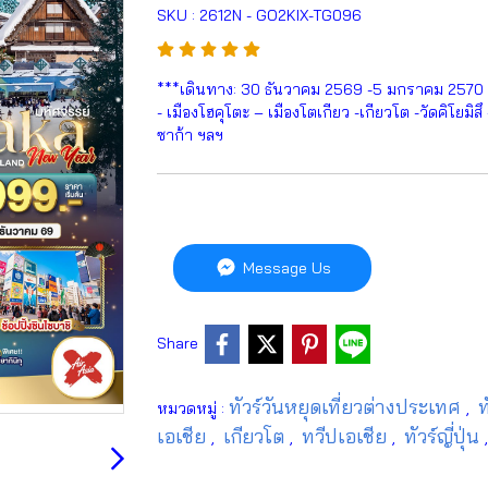
SKU : 2612N - GO2KIX-TG096
***เดินทาง: 30 ธันวาคม 2569 -5 มกราคม 2570 (เ
- เมืองโฮคุโตะ – เมืองโตเกียว -เกียวโต -วัดคิโยมิ
ซาก้า ฯลฯ
Message Us
Share
ทัวร์วันหยุดเที่ยวต่างประเทศ
ท
หมวดหมู่ :
,
เอเชีย
เกียวโต
ทวีปเอเชีย
ทัวร์ญี่ปุ่น
,
,
,