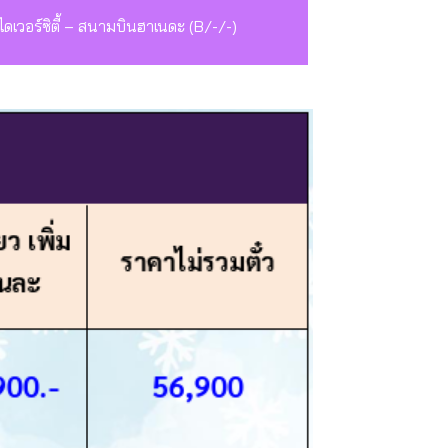
 ไดเวอร์ซิตี้ – สนามบินฮาเนดะ (B/-/-)