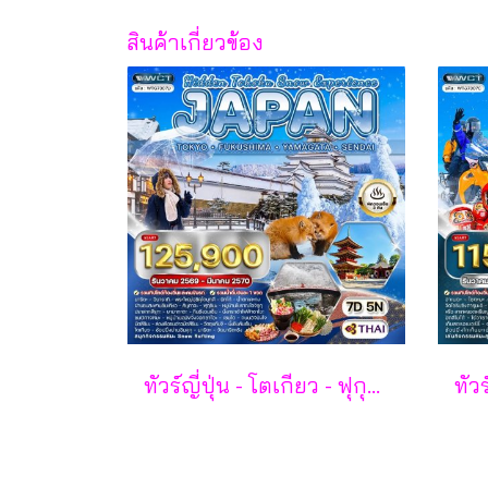
สินค้าเกี่ยวข้อง
ทัวร์ญี่ปุ่น - โตเกียว - ฟุกุชิมะ - ยามากะตะ - เซนได 7 วัน - TG