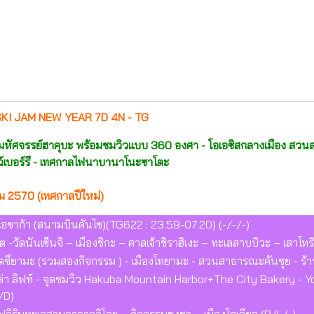
I JAM NEW YEAR 7D 4N - TG
มมหัศจรรย์ฮาคุบะ พร้อมชมวิวแบบ 360 องศา -
โอเอซิสกลางเมือง สวนส
ว์เบอร์รี - เทศกาลไฟนาบานาโนะซาโตะ
 2570 (เทศกาลปีใหม่)
 โอซาก้า (สนามบินคันไซ)(TG622 : 23.59-07.20) (-/-/-)
 -วัดนันเซ็นจิ – เมืองชิกะ – ศาลเจ้าชิราฮิเงะ – ทะเลสาบบิวะ – เสาโทริ
ัตซึยามะ (รวมสองกิจกรรม ) - เมืองโทยามะ - สวนสาธารณะคันซุย - ร
ล่า ลิฟท์ - จุดชมวิว Hakuba Mountain Harbor+The City Bakery - 
L/D)