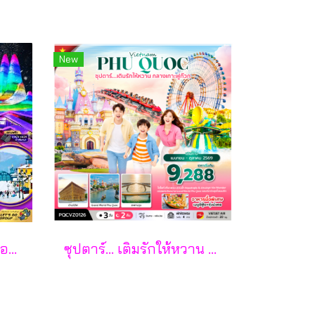
New
ฮาร์บิน เหิงเต้าเหอจื่อ ไอซ์ แอนด์ สโนว์ เวิล์ด 7 วัน 5 คืน-XJ
ซุปตาร์... เติมรักให้หวาน กลางเกาะฟูก๊วก 3 วัน 2 คืน - VZ