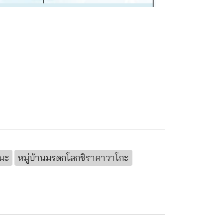
มะ
หมู่บ้านมรดกโลกชิราคาวาโกะ