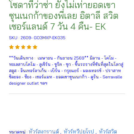
โซดาที่ว่าซ่า ยังไม่เท่ายอดเขา
ซุนเนกก้าของพี่เลย อิตาลี สวิต
เซอร์แลนด์ 7 วัน 4 คืน- EK
SKU : 2609- GO3MXP-EK035
**วันเดินทาง : เมษายน - กันยายน 2569** มิลาน - โคโม -
ทะเลสาบโคโม - ลูเซิร์น - ซูริค - ซุก - ขึ้นรถรางที่ชันที่สุดในโลกสู่
สตูส - อินเทอร์ลาเก้น - เบิร์น - กรุยแยร์ - มองเทอรซ์ - ปราสาท
ชิลยอง - ซียง - เซอร์แมท - ยอดเขาซุนเนกก้า - ตูริน - Serravalle
designer outlet ฯลฯ
ทัวร์สงกรานต์
ทัวร์ทวีปยุโรป
ทัวร์สวิต
หมวดหมู่ :
,
,