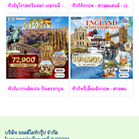
ทัวร์ยุโรปตะวันออก เยอรมนี - ออสเตรีย - เช็ก - สโลวาเกีย - ฮังการี 9 วัน - TG
ทัวร์อังกฤษ - สกอตแลนด์ - เวลส์ 10 วัน - TG
ทัวร์แกรนด์สเปน บินตรงกรุงเทพ - มาดริด 8 วัน 5 คืน - E9
ทัวร์พรีเมี่ยมอังกฤษ - สกอตแลนด์ -เวลล์ 11 วัน - TG
บริษัท ออลดีไลท์กรุ๊ป จำกัด