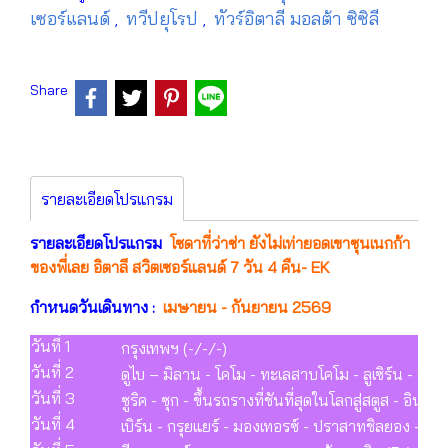
เซอร์แลนด์
ทวีปยุโรป
ทัวร์อิตาลี มอลต้า ซิซิลี
,
,
Share
รายละเอียดโปรแกรม
รายละเอียดโปรแกรม
โซดาที่ว่าซ่า ยังไม่เท่ายอดเขาซุนเนกก้า
ของพี่เลย อิตาลี สวิตเซอร์แลนด์ 7 วัน 4 คืน- EK
กำหนดวันเดินทาง :
เมษายน - กันยายน 2569
วันที่ 1
กรุงเทพฯ (-/-/-)
วันที่ 2
ดูไบ – มิลาน - โคโม - ทะเลสาบโคโม - ลูเซิร์น - ซูริค
วันที่ 3
ซูริค - ซุก - ขึ้นรถรางที่ชันที่สุดในโลกสู่สตูส - อินเท
วันที่ 4
เบิร์น - กรุยแยร์ - มองเทอรซ์ - ปราสาทชิลยอง - ซี