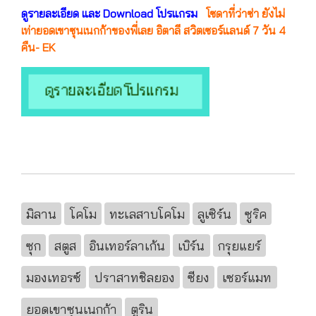
ดูรายละเอียด และ Download โปรแกรม
โซดาที่ว่าซ่า ยังไม่
เท่ายอดเขาซุนเนกก้าของพี่เลย อิตาลี สวิตเซอร์แลนด์ 7 วัน 4
คืน- EK
มิลาน
โคโม
ทะเลสาบโคโม
ลูเซิร์น
ซูริค
ซุก
สตูส
อินเทอร์ลาเก้น
เบิร์น
กรุยแยร์
มองเทอรซ์
ปราสาทชิลยอง
ซียง
เซอร์แมท
ยอดเขาซุนเนกก้า
ตูริน