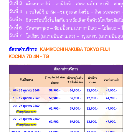
วันที่ 3
เมืองนากาโน่ – คามิโคจิ – สะพานคัปปาบาชิ – ฮาคุบะ -
วันที่ 4
สวนโออิชิ ปาร์ค –ชมทุ่งดอกโคเชีย – กิจกรรมชงชา – ทะเล
วันที่ 5
อิสระช้อปปิ้งในโตเกียว หรือเลือกซื้อทัวร์โตเกียวดิสนี่ย์แ
วันที่ 6
วัดอาซากุสะ – ช้อปปิ้งถนนนากามิเสะ – โอไดบะ – ไดเวอร์ซ
วันที่ 7
โตเกียว (สนามบินฮาเนดะ) – กรุงเทพฯ (สนามบินสุวรรณภ
อัตราค่าบริการ
KAMIKOCHI HAKUBA TOKYO FUJI
KOCHIA 7D 4N - TG