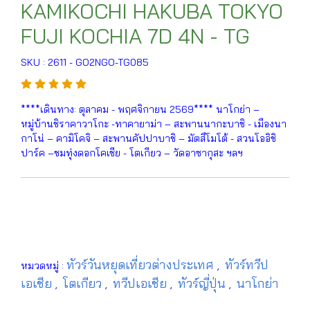
KAMIKOCHI HAKUBA TOKYO
FUJI KOCHIA 7D 4N - TG
SKU : 2611 - GO2NGO-TG085
****เดินทาง: ตุลาคม - พฤศจิกายน 2569**** นาโกย่า –
หมู่บ้านชิราคาวาโกะ -ทาคายาม่า – สะพานนากะบาชิ - เมืองนา
กาโน่ – คามิโคจิ – สะพานคัปปาบาชิ – มัตสึโมโต้ - สวนโออิชิ
ปาร์ค –ชมทุ่งดอกโคเชีย - โตเกียว – วัดอาซากุสะ ฯลฯ
ทัวร์วันหยุดเที่ยวต่างประเทศ
ทัวร์ทวีป
หมวดหมู่ :
,
เอเชีย
โตเกียว
ทวีปเอเชีย
ทัวร์ญี่ปุ่น
นาโกย่า
,
,
,
,