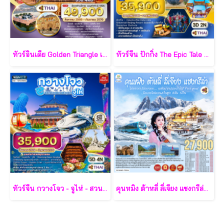
ทัวร์อินเดีย Golden Triangle เดลี–อักรา–ชัยปุระ 5 วัน - TG
ทัวร์จีน ปักกิ่ง The Epic Tale of Universal 3 วัน - TG
ทัวร์จีน กวางโจว - จูไห่ - สวนสนุกฉางหลง 5 วัน - TG
คุนหมิง ต้าหลี่ ลี่เจียง แชงกรีล่า ไม่อยากปล่อยจอย...แต่อยากปล่อยใจให้ Feel good โดยรถไฟความเร็วสูง 6 วัน 5 คืน *ไม่ลงร้าน* - TG