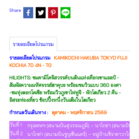
Share
รายละเอียดโปรแกรม
รายละเอียดโปรแกรม
KAMIKOCHI HAKUBA TOKYO FUJI
KOCHIA 7D 4N - TG
HILIGHTS: ชมคามิโคจิสวรรค์บนดินแห่งเทือกเขาแอลป์ -
สัมผัสความมหัศจรรย์ฮาคุบะ พร้อมชมวิวแบบ 360 องศา
-ชมทุ่งดอกโคเชีย พร้อมวิวภูเขาไฟฟูจิ - พักโตเกียว 2 คืน -
อิสระท่องเที่ยว ช้อปปิ้งหนึ่งวันเต็มในโตเกียว
กำหนดวันเดินทาง :
ตุลาคม - พฤศจิกายน 2569
วันที่ 1
กรุงเทพฯ (สนามบินสุวรรณภูมิ) – นาโกย่า (สนามบินซูบุ
วันที่ 2
นาโกย่า (สนามบินชูบุเซ็นแทร์) – หมู่บ้านชิราคาวาโกะ 