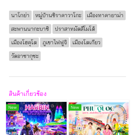
นาโกย่า
หมู่บ้านชิราคาวาโกะ
เมืองทาคายาม่า
สะพานนากะบาชิ
ปราสาทมัตสึโมโต้
เมืองโฮคุโต
ภูเขาไฟฟูจิ
เมืองโตเกียว
วัดอาซากุซะ
สินค้าเกี่ยวข้อง
New
New