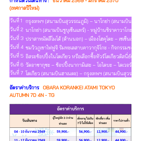
กำหนดวันเดินทาง :
ธันวาคม 2569 - มกราคม 2570
(เทศกาลปีใหม่)
วันที่ 1
กรุงเทพฯ (สนามบินสุวรรณภูมิ) – นาโกย่า (สนามบินชูบุเ
วันที่ 2
นาโกย่า (สนามบินชูบุเซ็นแทร์) - หมู่บ้านชิราคาวาโกะ - 
วันที่ 3
ปราสาทมัตสึโมโต้ (ด้านนอก) – เมืองโฮคุโตะ – เซเซ็นเรียว เ
วันที่ 4
ชมวิวภูเขาไฟฟูจิ ริมทะเลสาบคาวากุจิโกะ - กิจกรรมชงชา - เ
วันที่ 5
อิสระช้อปปิ้งในโตเกียว หรือเลือกซื้อทัวร์โตเกียวดิสนี่ย์แ
วันที่ 6
วัดอาซากุซะ – ช้อปปิ้งนากามิเสะ – โอไดบะ – ไดเวอร์ซิตี
วันที่ 7
โตเกียว (สนามบินฮาเนดะ) – กรุงเทพฯ (สนามบินสุวรรณภู
อัตราค่าบริการ
OBARA KORANKEI ATAMI TOKYO
AUTUMN 7D 4N - TG