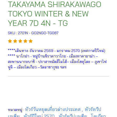
TAKAYAMA SHIRAKAWAGO
TOKYO WINTER & NEW
YEAR 7D 4N - TG
SKU : 2701N - GO2NGO-TG087
****เดินทาง: ธันวาคม 2569 - มกราคม 2570 (เทศกาลปีใหม่)
**** นาโกย่า - หมู่บ้านชิราคาวาโกะ - เมืองทาคายาม่า –
สะพานนากะบาชิ - ปราสาทมัตสึโมโต้– เมืองโฮคุโตะ – ภูเขาไฟ
ฟูจิ – เมืองโตเกียว –วัดอาซากุซะ ฯลฯ
ทัวร์วันหยุดเที่ยวต่างประเทศ
ทัวร์ทวีป
หมวดหมู่ :
,
เอเชีย
ทัวร์ปีใหม่ 2570
ทัวร์ทวีปเอเชีย
โตเกียว
,
,
,
,