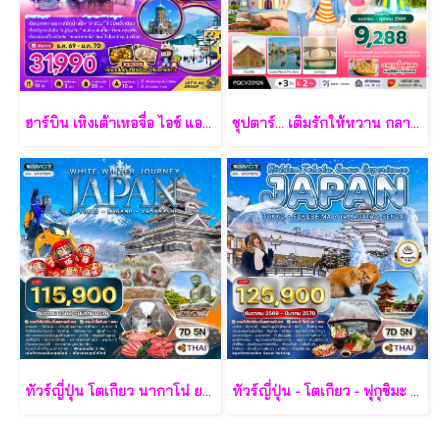
ฮาร์บิน เหิงเต้าเหอจื่อ ไอซ์ แอนด์ สโนว์ เวิล์ด 7 วัน 5 คืน-XJ
ซุปตาร์... เติมรักให้หวาน กลางเกาะฟูก๊วก 3 วัน 2 คืน - VZ
ทัวร์ญี่ปุ่น โตเกียว นากาโน่ ยามานาชิ 7 วัน - TG
ทัวร์ญี่ปุ่น - โตเกียว - ฟุกุชิมะ - ยามากะตะ - เซนได 7 วัน - TG