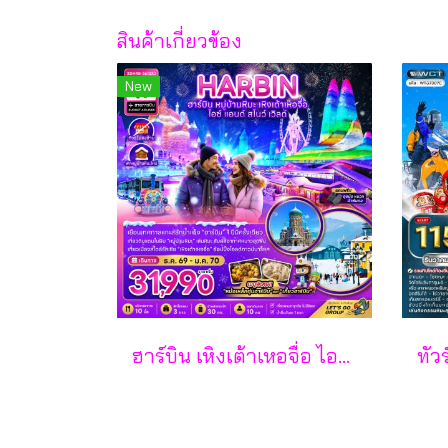
สินค้าเกี่ยวข้อง
New
ฮาร์บิน เหิงเต้าเหอจื่อ ไอซ์ แอนด์ สโนว์ เวิล์ด 7 วัน 5 คืน-XJ