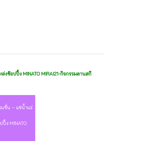
ล่งช้อปปิ้ง MINATO MIRAI21-กิจกรรมลานสกี
ชั่น – แช่น้ำแร่
อปปิ้ง MINATO