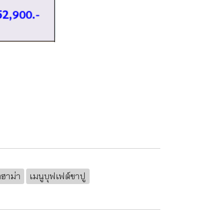
กฮาม่า
เมนูบุฟเฟต์ขาปู