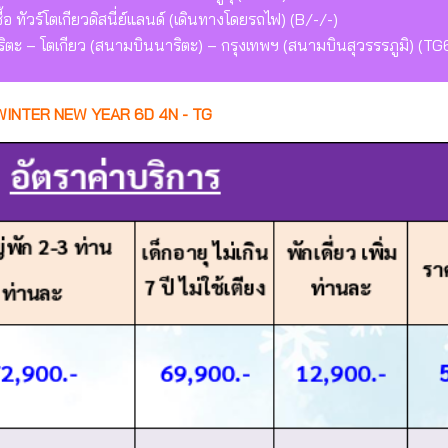
ื้อ ทัวร์โตเกียวดิสนี่ย์แลนด์ (เดินทางโดยรถไฟ) (B/-/-)
ริตะ – โตเกียว (สนามบินนาริตะ) – กรุงเทพฯ (สนามบินสุวรรรภูมิ) (T
WINTER NEW YEAR 6D 4N - TG