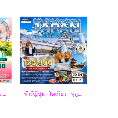
ซุปตาร์... เติมรักให้หวาน กลางเกาะฟูก๊วก 3 วัน 2 คืน - VZ
ทัวร์ญี่ปุ่น - โตเกียว - ฟุกุชิมะ - ยามากะตะ - เซนได 7 วัน - TG