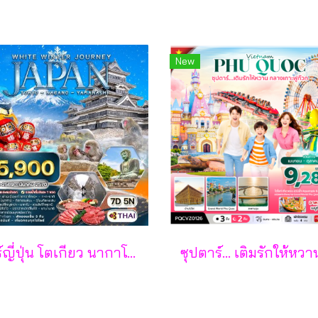
New
ทัวร์ญี่ปุ่น โตเกียว นากาโน่ ยามานาชิ 7 วัน - TG