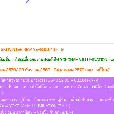
 SKI WINTER NEW YEAR 6D 4N - TG
ูมิเนชั่น – อิสระเที่ยวชมงานประดับไฟ YOKOHAMA ILLUMINATION –แห
คม 2570/ 30 ธันวาคม 2569 - 04 มกราคม 2570 (เทศกาลปีใหม่)
– โตเกียว (สนามบินนาริตะ) (TG640 22.30 – 06.20) (-/-/-)
คาวาโกเอะ – หอระฆังโทคิโนะ คาเนะ – งานประดับไฟซากามิโกะ อิลลูมิเน
/D)
เลสาบคาวากุจิโกะ – กิจกรรม ชงชาญี่ปุ่น – เมืองโยโกฮาม่า – แหล่งช้
ระดับไฟ YOKOHAMA ILLUMINATION (B/L/-)
ปปิ้ง ถนนนากามิเสะ – ช้อปปิ้ง ชินจูกุ (B/L/-)