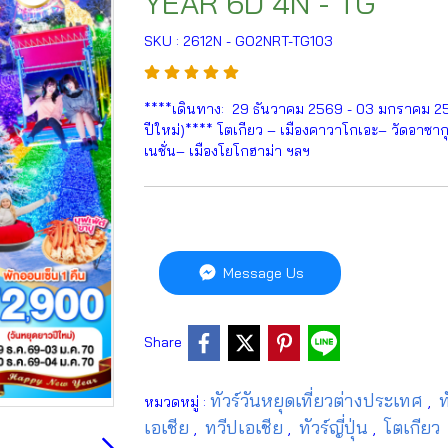
YEAR 6D 4N - TG
SKU : 2612N - GO2NRT-TG103
****เดินทาง: 29 ธันวาคม 2569 - 03 มกราคม 2
ปีใหม่)**** โตเกียว – เมืองคาวาโกเอะ– วัดอาซาก
เนชั่น– เมืองโยโกฮาม่า ฯลฯ
Message Us
Share
ทัวร์วันหยุดเที่ยวต่างประเทศ
ท
หมวดหมู่ :
,
เอเชีย
ทวีปเอเชีย
ทัวร์ญี่ปุ่น
โตเกียว
,
,
,