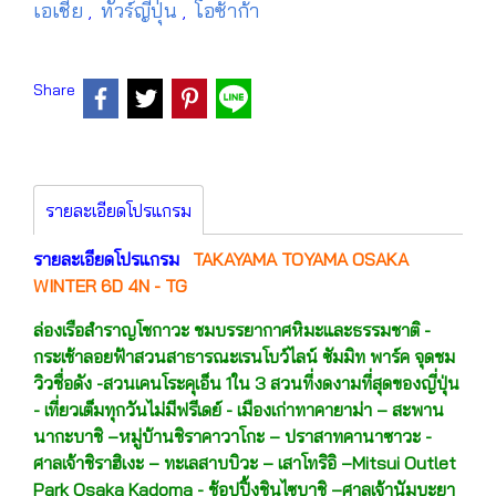
เอเชีย
ทัวร์ญี่ปุ่น
โอซ้าก้า
,
,
Share
รายละเอียดโปรแกรม
รายละเอียดโปรแกรม
TAKAYAMA TOYAMA OSAKA
WINTER 6D 4N - TG
ล่องเรือสำราญโชกาวะ ชมบรรยากาศหิมะและธรรมชาติ -
กระเช้าลอยฟ้าสวนสาธารณะเรนโบว์ไลน์ ซัมมิท พาร์ค จุดชม
วิวชื่อดัง -สวนเคนโระคุเอ็น 1ใน 3 สวนที่งดงามที่สุดของญี่ปุ่น
- เที่ยวเต็มทุกวันไม่มีฟรีเดย์ - เมืองเก่าทาคายาม่า – สะพาน
นากะบาชิ –หมู่บ้านชิราคาวาโกะ – ปราสาทคานาซาวะ -
ศาลเจ้าชิราฮิเงะ – ทะเลสาบบิวะ – เสาโทริอิ –Mitsui Outlet
Park Osaka Kadoma - ช้อปปิ้งชินไซบาชิ –
ศาลเจ้านัมบะยา