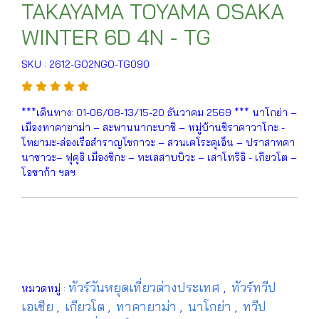
TAKAYAMA TOYAMA OSAKA
WINTER 6D 4N - TG
SKU : 2612-GO2NGO-TG090
***เดินทาง: 01-06/08-13/15-20 ธันวาคม 2569 *** นาโกย่า –
เมืองทาคายาม่า – สะพานนากะบาชิ – หมู่บ้านชิราคาวาโกะ -
โทยามะ-ล่องเรือสำราญโชกาวะ – สวนเคโระคุเอ็น – ปราสาทคา
นาซาวะ– ฟุคุอิ เมืองชิกะ – ทะเลสาบบิวะ – เสาโทริอิ - เกียวโต –
โอซาก้า ฯลฯ
ทัวร์วันหยุดเที่ยวต่างประเทศ
ทัวร์ทวีป
หมวดหมู่ :
,
เอเชีย
เกียวโต
ทาคายาม่า
นาโกย่า
ทวีป
,
,
,
,