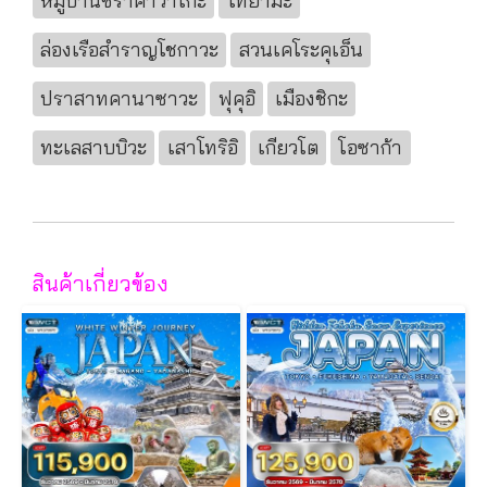
หมู่บ้านชิราคาวาโกะ
โทยามะ
ล่องเรือสำราญโชกาวะ
สวนเคโระคุเอ็น
ปราสาทคานาซาวะ
ฟุคุอิ
เมืองชิกะ
ทะเลสาบบิวะ
เสาโทริอิ
เกียวโต
โอซาก้า
สินค้าเกี่ยวข้อง