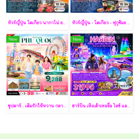
ทัวร์ญี่ปุ่น โตเกียว นากาโน่ ยามานาชิ 7 วัน - TG
ทัวร์ญี่ปุ่น - โตเกียว - ฟุกุชิมะ - ยามากะตะ - เซนได 7 วัน - TG
New
New
ซุปตาร์... เติมรักให้หวาน กลางเกาะฟูก๊วก 3 วัน 2 คืน - VZ
ฮาร์บิน เหิงเต้าเหอจื่อ ไอซ์ แอนด์ สโนว์ เวิล์ด 7 วัน 5 คืน-XJ