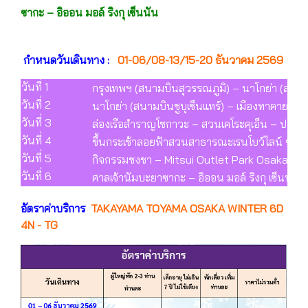
ซากะ – อิออน มอล์ ริงกุ เซ็นนัน
กำหนดวันเดินทาง :
01-06/08-13/15-20 ธันวาคม 2569
วันที่ 1
กรุงเทพฯ (สนามบินสุวรรณภูมิ) – นาโกย่า (สนามบ
วันที่ 2
นาโกย่า (สนามบินชูบุเซ็นแทร์) – เมืองทาคายาม่
วันที่ 3
ล่องเรือสำราญโชกาวะ – สวนเคโระคุเอ็น – ปราส
วันที่ 4
ขึ้นกระเช้าลอยฟ้าสวนสาธารณะเรนโบว์ไลน์ ซัมมิท พ
วันที่ 5
กิจกรรมชงชา – Mitsui Outlet Park Osaka Kadom
วันที่ 6
ศาลเจ้านัมบะยาซากะ – อิออน มอล์ ริงกุ เซ็นนัน
อัตราค่าบริการ
TAKAYAMA TOYAMA OSAKA WINTER 6D
4N - TG