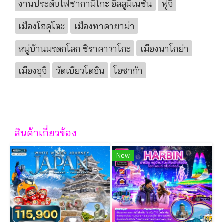
งานประดับไฟซากามิโกะ อิลลูมิเนชั่น
ฟูจิ
เมืองโฮคุโตะ
เมืองทาคายาม่า
หมู่บ้านมรดกโลก ชิราคาวาโกะ
เมืองนาโกย่า
เมืองอุจิ
วัดเบียวโดอิน
โอซาก้า
สินค้าเกี่ยวข้อง
New