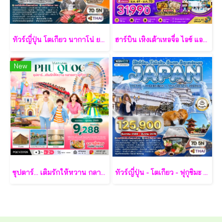
ทัวร์ญี่ปุ่น โตเกียว นากาโน่ ยามานาชิ 7 วัน - TG
ฮาร์บิน เหิงเต้าเหอจื่อ ไอซ์ แอนด์ สโนว์ เวิล์ด 7 วัน 5 คืน-XJ
New
ซุปตาร์... เติมรักให้หวาน กลางเกาะฟูก๊วก 3 วัน 2 คืน - VZ
ทัวร์ญี่ปุ่น - โตเกียว - ฟุกุชิมะ - ยามากะตะ - เซนได 7 วัน - TG