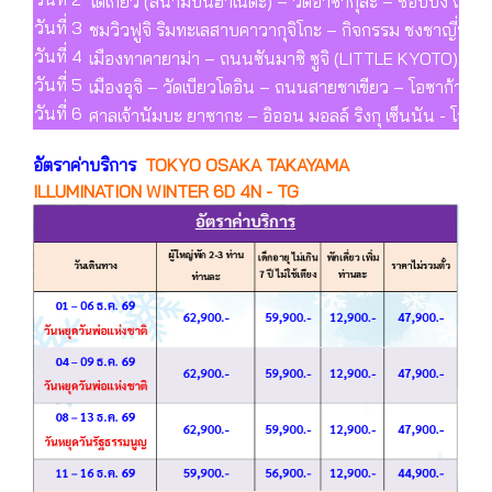
โตเกียว (สนามบินฮาเนดะ) – วัดอาซากุสะ – ช้อปปิ้ง ถนนน
วันที่ 3
ชมวิวฟูจิ ริมทะเลสาบคาวากุจิโกะ – กิจกรรม ชงชาญี่ปุ่น – 
วันที่ 4
เมืองทาคายาม่า – ถนนซันมาซิ ซูจิ (LITTLE KYOTO) – หม
วันที่ 5
เมืองอุจิ – วัดเบียวโดอิน – ถนนสายชาเขียว – โอซาก้า – ช้
วันที่ 6
ศาลเจ้านัมบะ ยาซากะ – อิออน มอลล์ ริงกุ เซ็นนัน - โอซ
อัตราค่าบริการ
TOKYO OSAKA TAKAYAMA
ILLUMINATION WINTER 6D 4N - TG