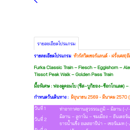
รายละเอียดโปรแกรม
รายละเอียดโปรแกรม
ทัวร์สวิตเซอร์แลนด์ - ฝรั่งเศส(
Furka Classic Train – Fiesch – Eggishorn – A
Tissot Peak Walk – Golden Pass Train
มื้อพิเศษ : ฟองดูคอมโบ (ชีส–บูกิยอง–ช็อกโกแลต) 
กำหนดวันเดินทาง :
มิถุนายน 2569 - มีนาคม 2570 (
วันที่ 1
ท่าอากาศยานสุวรรณภูมิ – มิลาน (-/-
มิลาน – ลูกาโน – ชมเมือง – อันเดอ
วันที่ 2
ธารน้ำแข็ง อเลสอารีน่า – เซอร์แมท (