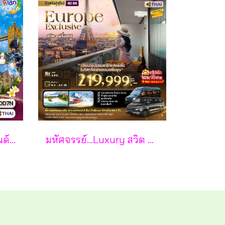
ทัวร์อังกฤษ - สกอตแลนด์ - เวลส์ 10 วัน - TG
มหัศจรรย์...Luxury สวิต ฝรั่งเศส นอนหรู ระเบียงวิวหอไอเฟล 2 คืน กรุ๊ป 10 ท่าน 9 วัน 6 คืน - TG