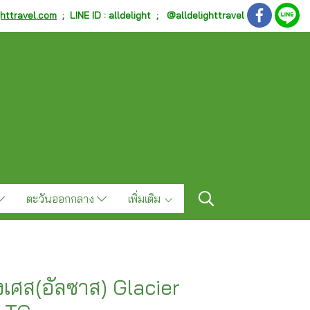
ghttravel.com
;
LINE ID : alldelight ; @alldelighttravel
ตะวันออกกลาง
เพิ่มเติม
ั่งเศส(อัลซาส) Glacier