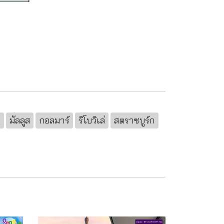
า
มัลลูส
กอลมาร์
ริโบวิเล่
สตราซบูร์ก