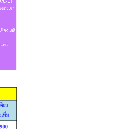
B/L/D)
ามของเขา
ช็อง เซลี
าแยต