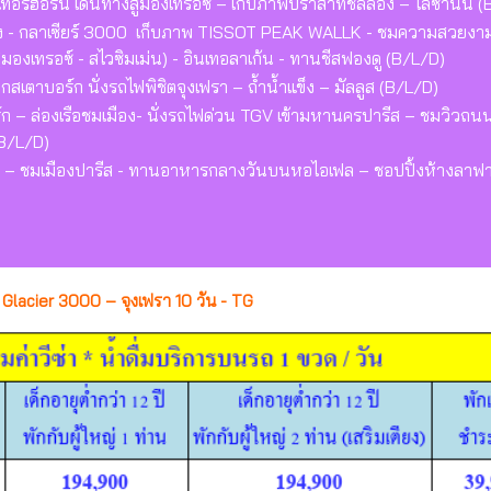
ทอร์ฮอร์น เดินทางสู่มองเทรอซ์ – เก็บภาพปราสาทชิลลอง – โลซานน์ (
ูปิยอง - กลาเซียร์ 3000 เก็บภาพ TISSOT PEAK WALLK - ชมความสวยง
(มองเทรอซ์ - สไวซิมเม่น) - อินเทอลาเก้น - ทานชีสฟองดู (B/L/D)
สเตาบอร์ก นั่งรถไฟพิชิตจุงเฟรา – ถ้ำน้ำแข็ง – มัลลูส (B/L/D)
ร์ก – ล่องเรือชมเมือง- นั่งรถไฟด่วน TGV เข้ามหานครปารีส – ชมวิวถนน
(B/L/D)
์ฟ – ชมเมืองปารีส - ทานอาหารกลางวันบนหอไอเฟล – ชอปปิ้งห้างลาฟ
ส) Glacier 3000 – จุงเฟรา 10 วัน - TG