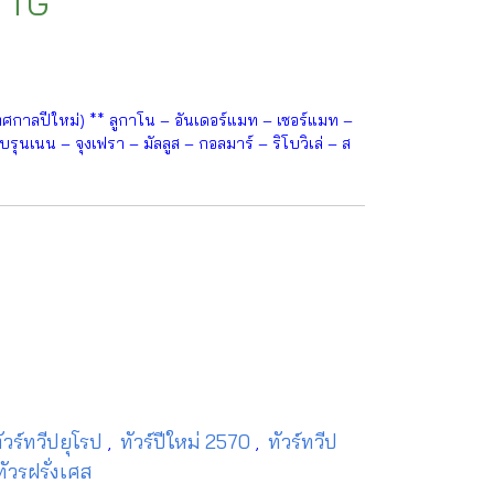
- TG
ทศกาลปีใหม่) ** ลูกาโน – อันเดอร์แมท – เซอร์แมท –
รุนเนน – จุงเฟรา – มัลลูส – กอลมาร์ – ริโบวิเล่ – ส
ัวร์ทวีปยุโรป
ทัวร์ปีใหม่ 2570
ทัวร์ทวีป
,
,
ทัวรฝรั่งเศส