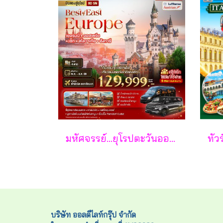
มหัศจรรย์...ยุโรปตะวันออก เยอรมัน ออสเตรีย เช็ค สโลวาเกีย ฮังการี กรุ๊ป 10 ท่าน 8 วัน 5 คืน - LH/OS
บริษัท ออลดีไลท์กรุ๊ป จำกัด