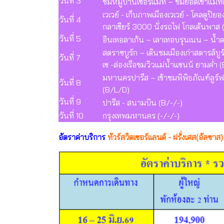
วันที่ 3
ชมหมู่บ้านเซอร์แมท – ชมยอดเขาแมทเ
เวเวย์ - เก็บภาพเมืองเวเวย์ - โคลด
วันที่ 4
กลาเซียร์ 3000 นั่งรถไฟ โกลเด้นพาส 
วันที่ 5
อินเทอลาเก้น – เลาเทอบรุนเนน – น้ำตก
สตราซบูร์ก – เดินชมเมืองเก่าสตารส์บู
วันที่ 7
เซ -ล่องเรือชมวิวแม่น้ำแซนน์ ยามค่ำ 
มหานครปารีส – เข้าชมพิพิธภัณฑ์ลูร
วันที่ 8
(B/L/D)
วันที่ 9
ปารีส - สนามบิน (B/-/-)
วันที่ 10
กรุงเทพมหานคร (-/-/-)
อัตราค่าบริการ
ทัวร์สวิตเซอร์แลนด์ - ฝรั่งเศส(อัลซา