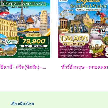
ทัวร์อิตาลี - สวิต(ทิตลิส) - ฝรั่งเศส 10 วัน -SV
เที่ยวเมืองไทย