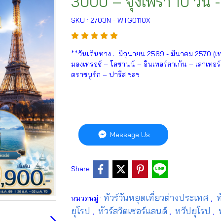
3000 – จุงเฟรา 10 วัน 
SKU : 2703N - WTG0110X
**วันเดินทาง : มิถุนายน 2569 - มีนาคม 2570 (เ
มองเทรอซ์ – โลซานน์ – อินเทอร์ลาเก้น – เลาเทอร์บ
ตราซบูร์ก – ปารีส ฯลฯ
Message Us
Share
ทัวร์วันหยุดเที่ยวต่างประเทศ
ท
หมวดหมู่ :
,
ยุโรป
ทัวร์สวิตเซอร์แลนด์
ทวีปยุโรป
,
,
,