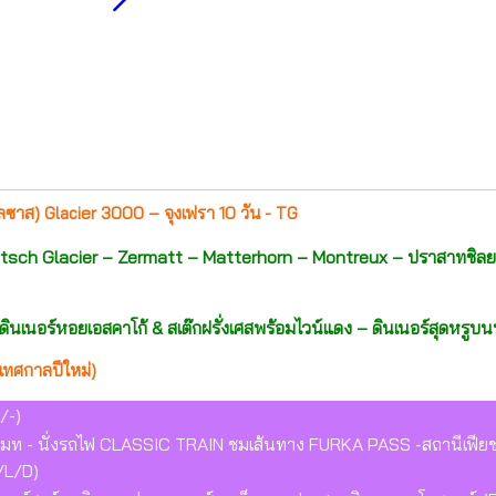
อัลซาส) Glacier 3000 – จุงเฟรา 10 วัน - TG
letsch Glacier – Zermatt – Matterhorn – Montreux – ปราสาทชิลย
– ดินเนอร์หอยเอสคาโก้ & สเต๊กฝรั่งเศสพร้อมไวน์แดง – ดินเนอร์สุดห
เทศกาลปีใหม่)
/-)
ร์แมท - นั่งรถไฟ CLASSIC TRAIN ชมเส้นทาง FURKA PASS -สถานีเฟีย
-/L/D)