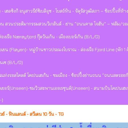
) - เฮลซิงกิ อนุสาวรีย์ซิเบลิอุซ - โบสถ์หิน - จัตุรัสวุฒิสภา – ช้อปปิ้งที
ลน สวนประติมากรรมสวนวิเกลันด์ - ย่าน “ถนนคาล โจฮัน” – ฟลัม/ว
เรือ Nærøyfjord กุ๊ดวันเก้น - เมืองเบอร์เก้น (B/L/D)
ลอยเยน (Fløyen)- หมู่บ้านชาวประมงโบราณ - ล่องเรือ Fjord Line (พัก 1
เดนเซ (B/L/D)
รแห่งรอสไคลด์ โคเปนเฮเก้น - ชมเมือง - ช้อปปิ้งย่านถนน “ถนนสตรอยก์”
าเยอร์(Unseen)-ชมวิวสะพานเออเรซุนด์(Unseen) - สนามบินโคเปนเฮเก
-)
วย์ - ฟินแลนด์ - สวีเดน 10 วัน - TG