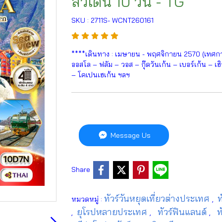
สวีเดน 10 วัน - TG
SKU : 2711S- WCNT260161
****เดินทาง : เมษายน - พฤศจิกายน 2570 (เทศกาล
ออสโล – ฟลัม – วอส – กุ๊ดวันเก้น – เบอร์เก้น – เ
– โคเปนเฮเก้น ฯลฯ
Message Us
Share
ทัวร์วันหยุดเที่ยวต่างประเทศ
ท
หมวดหมู่ :
,
ยุโรปหลายประเทศ
ทัวร์ฟินแลนด์
ทั
,
,
,