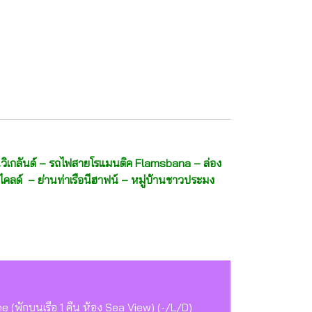
นวิเกลันด์ – รถไฟสายโรแมนติค Flamsbana – ล่อง
ไคลด์ – ย่านท่าเรือนีฮาฟน์ – หมู่บ้านชาวประมง
ne (พักบนเรือ 1 คืน ห้อง Sea View) (-/L/D)