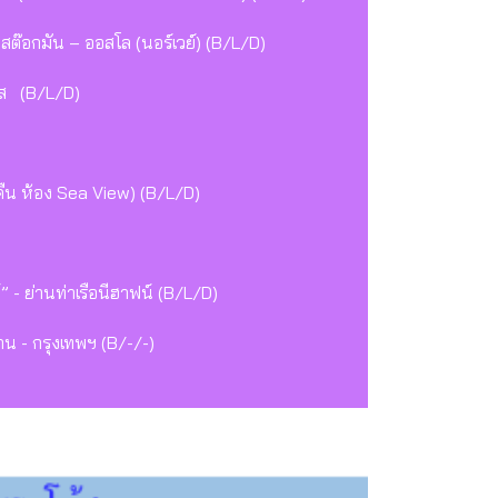
่ห้างสต๊อกมัน – ออสโล (นอร์เวย์) (B/L/D)
อส (B/L/D)
 คืน ห้อง Sea View) (B/L/D)
 - ย่านท่าเรือนีฮาฟน์ (B/L/D)
น - กรุงเทพฯ (B/-/-)