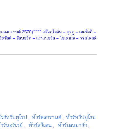
สงกรานต์ 2570)**** สต๊อกโฮล์ม – ตุรกู – เฮลซิงกิ –
ฮิร์ตซัลส์ – อัลบอร์ก – แรนเนอร์ส – โอเดนเซ – รอสไคลด์
ัวร์ทวีปยุโรป
ทัวร์สงกรานต์
ทัวร์ทวีปยุโรป
,
,
วร์นอร์เวย์
ทัวร์สวีเดน
ทัวร์เดนมาร์ก
,
,
,