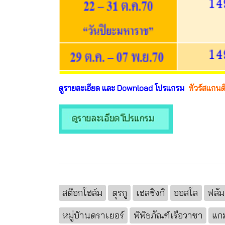
ดูรายละเอียด และ Download โปรแกรม
ทัวร์สแกนดิ
สต๊อกโฮล์ม
ตุรกู
เฮลซิงกิ
ออสโล
ฟลัม
หมู่บ้านดราเยอร์
พิพิธภัณฑ์เรือวาซา
แก