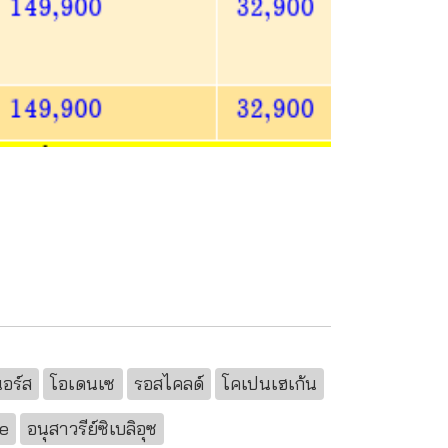
อร์ส
โอเดนเซ
รอสไคลด์
โคเปนเฮเก้น
ne
อนุสาวรีย์ซิเบลิอุซ