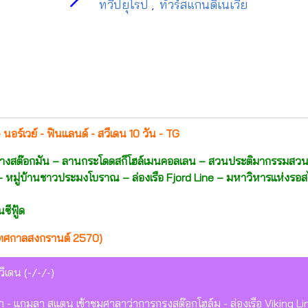
ทวีปยุโรป
ทัวร์สแกนดิเนเวีย
,
 นอร์เวย์ - ฟินแลนด์ - สวีเดน 10 วัน - TG
ภา – ห้างสต๊อกมัน – ลานกระโดดสกีโฮล์เมนคอลเลน – สวนประติมากรรมสว
 – หมู่บ้านชาวประมงโบราณ – ล่องเรือ Fjord Line – มหาวิหารแห่งรอส
ซีฟู้ด
ทศกาลสงกรานต์ 2570)
ีเดน (-/-/-)
ซา - แกมลา สแตน เข้าชมศาลาว่าการกรุงสต๊อกโฮล์ม - ล่องเรือ Viking Li