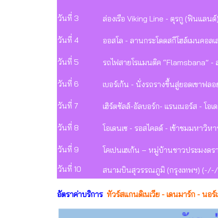
วันที่ 3
ล่องเรือ Viking Line - ตุรกู (ฟินแลนด์
วันที่ 4
ออสโล - ลานกระโดดสกีโฮล์เมนคอลเ
วันที่ 5
รถไฟสายโรแมนติค “Flamsbana” - ล่อง
วันที่ 6
เบอร์เก้น - นั่งรถรางขึ้นสู่ยอดเขาฟ
วันที่ 7
เฮิร์ตซัลส์-อัลบอร์ก- แรนเนอร์ส - โอ
วันที่ 8
โอเดนเซ - รอสไคลด์ - เข้าชมมหาวิหา
วันที่ 9
โคเปนเฮเก้น – หมู่บ้านชาวประมงดร
วันที่ 10
สนามบินสุวรรณภูมิ (กรุงเทพฯ) (-/-/
อัตราค่าบริการ
ทัวร์สแกนดิเนเวีย - เดนมาร์ก - นอร์เ