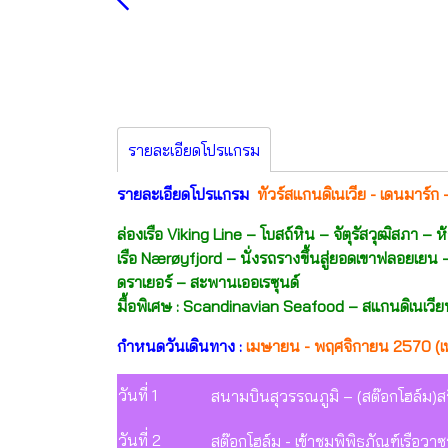
รายละเอียดโปรแกรม
รายละเอียดโปรแกรม
ทัวร์สแกนดิเนเวีย - เดนมาร์ก -
ล่องเรือ Viking Line – โบสถ์หิน – จัตุรัสวุฒิส
เรือ Nærøyfjord – นั่งรถรางขึ้นสู่ยอดเขาฟลอยเยน
ดราเยอร์ – สะพานเออเรซุนด์
มื้อพิเศษ : Scandinavian Seafood – สแกนดิเนเวียน
กำหนดวันเดินทาง :
เมษายน - พฤศจิกายน 2570 (เ
วันที่ 1
สนามบินสุวรรณภูมิ – (สต๊อกโฮล์ม)สว
วันที่ 2
สต๊อกโฮล์ม - เข้าชมพิพิธภัณฑ์เรือวา