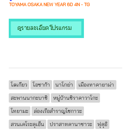
TOYAMA OSAKA NEW YEAR 6D 4N - TG
โตเกียว
โอซาก้า
นาโกย่า
เมืองทาคายาม่า
สะพานนากะบาชิ
หมู่บ้านชิราคาวาโกะ
โทยามะ
ล่องเรือสำราญโชกาวะ
สวนเคโระคุเอ็น
ปราสาทคานาซาวะ
ฟุคุอิ