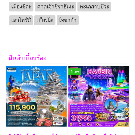
เมืองชิกะ
ศาลเจ้าชิราฮิเงะ
ทะเลสาบบิวะ
เสาโทริอิ
เกียวโต
โอซาก้า
สินค้าเกี่ยวข้อง
New