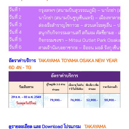
วันที่ 1
กรุงเทพฯ (สนามบินสุวรรณภูมิ) – นาโกย่า (สนามบ
วันที่ 2
นาโกย่า (สนามบินชูบุเซ็นแทร์) – เมืองทาคายาม่
วันที่ 3
ล่องเรือสำราญโชกาวะ – สวนเคโระคุเอ็น – ปราส
วันที่ 4
สนุกกับกิจกรรมลานสกี สกีแจม คัตซึยามะ - เมืองชิ
วันที่ 5
กิจกรรมชงชา – Mitsui Outlet Park Osaka Kado
วันที่ 6
ศาลเจ้านัมบะยาซากะ – อิออน มอล์ ริงกุ เซ็นนัน
อัตราค่าบริการ
TAKAYAMA TOYAMA OSAKA NEW YEAR
6D 4N - TG
ดูรายละเอียด และ Download โปรแกรม
TAKAYAMA