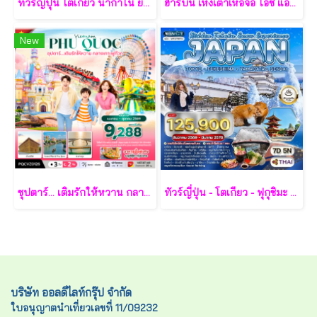
ทัวร์ญี่ปุ่น โตเกียว นากาโน่ ยามานาชิ 7 วัน - TG
ฮาร์บิน เหิงเต้าเหอจื่อ ไอซ์ แอนด์ สโนว์ เวิล์ด 7 วัน 5 คืน-XJ
New
ซุปตาร์... เติมรักให้หวาน กลางเกาะฟูก๊วก 3 วัน 2 คืน - VZ
ทัวร์ญี่ปุ่น - โตเกียว - ฟุกุชิมะ - ยามากะตะ - เซนได 7 วัน - TG
บริษัท ออลดีไลท์กรุ๊ป จำกัด
ใบอนุญาตนำเที่ยวเลขที่ 11/09232