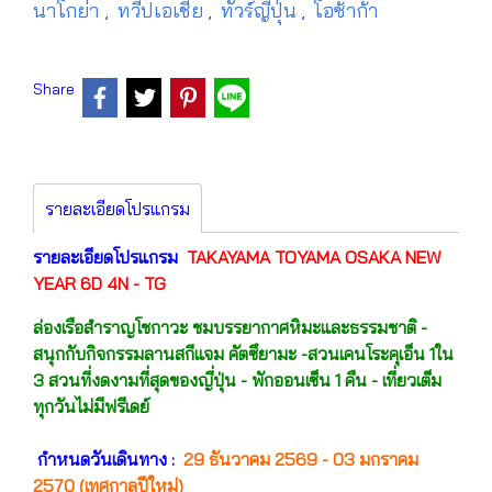
นาโกย่า
ทวีปเอเชีย
ทัวร์ญี่ปุ่น
โอซ้าก้า
,
,
,
Share
รายละเอียดโปรแกรม
รายละเอียดโปรแกรม
TAKAYAMA TOYAMA OSAKA NEW
YEAR 6D 4N - TG
ล่องเรือสำราญโชกาวะ ชมบรรยากาศหิมะและธรรมชาติ -
สนุกกับกิจกรรมลานสกีแจม คัตซึยามะ -
สวนเคนโระคุเอ็น 1ใน
3 สวนที่งดงามที่สุดของญี่ปุ่น - พักออนเซ็น 1 คืน - เที่ยวเต็ม
ทุกวันไม่มีฟรีเดย์
กำหนดวันเดินทาง :
29 ธันวาคม 2569 - 03 มกราคม
2570 (เทศกาลปีใหม่)