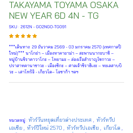
TAKAYAMA TOYAMA OSAKA
NEW YEAR 6D 4N - TG
SKU : 2612N - GO2NGO-TG091
***เดินทาง: 29 ธันวาคม 2569 - 03 มกราคม 2570 (เทศกาลปี
ใหม่)*** นาโกย่า – เมืองทาคายาม่า – สะพานนากะบาชิ –
หมู่บ้านชิราคาวาโกะ – โทยามะ – ล่องเรือสำราญโชกาวะ –
ปราสาทคานาซาวะ - เมืองชิกะ – ศาลเจ้าชิราฮิเงะ – ทะเลสาบบิ
วะ – เสาโทริอิ - เกียวโต– โอซาก้า ฯลฯ
ทัวร์วันหยุดเที่ยวต่างประเทศ
ทัวร์ทวีป
หมวดหมู่ :
,
เอเชีย
ทัวร์ปีใหม่ 2570
ทัวร์ทวีปเอเชีย
เกียวโต
,
,
,
,