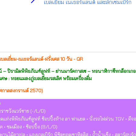
เบลเยียม เนเธอร์แลนด์ และลักเซมเบิร์ก
ลเยี่ยม-เนเธอร์แลนด์-ฝรั่งเศส 10 วัน - QR
์ – ปิรามิดพิพิธภัณฑ์ลูฟท์ – ย่านมาร์คกาสเซ – หอนาฬิกาซึทกล็อกเก
ิเศษ : หอยแมลงภู่เบลเยี่ยมรสเลิศ พร้อมเครื่องดื่ม
ศกาลสงกรานต์ 2570)
)
ระราชวังแวร์ซาย (-/L/D)
ามิดแห่งพิพิธภัณฑ์ลูฟท์ ช้อปปิ้งห้าง ลา ฟาแยต • นั่งรถไฟด่วน TGV • ดี
ริค • ชมเมือง • ช้อปปิ้ง (B/L/D)
• สะพานไม้คาเปล • แองเกลเบิร์ก พิชิตยอดเขาทิตลิส • ถ้ำน้ำแข็ง • สตาร์สบูร