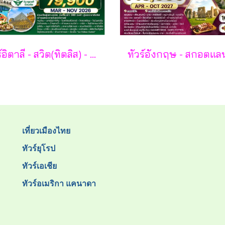
ทัวร์อิตาลี - สวิต(ทิตลิส) - ฝรั่งเศส 10 วัน -SV
เที่ยวเมืองไทย
ทัวร์ยุโรป
ทัวร์เอเชีย
ทัวร์อเมริกา แคนาดา