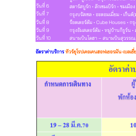
วันที่ 6
สตาร์สบูร์ก • ลักเซมเบิร์ก • ชมเม
วันที่ 7
กรุงบรัสเซล • อะตอมเมี่ยม • เก็นต์
วันที่ 8
ร็อตเตอร์ดัม • Cube Houses • กรุ
วันที่ 9
กรุงอัมสเตอร์ดัม • หมู่บ้านกีธูร์น 
วันที่ 10
สนามบินโดฮา – สนามบินสุวรรณภูม
อัตราค่าบริการ
ทัวร์ยุโรปเคอเคนฮอฟเยอรมัน-เบลเยี่ย