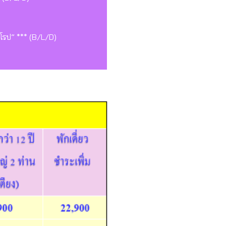
ุโรป” *** (B/L/D)