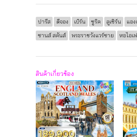
ปารีส
ดีจอง
เบิร์น
ซูริค
ลูเซิร์น
แองเ
ซานส์ สคันส์
พระราชวังแวร์ซาย
หอไอเ
สินค้าเกี่ยวข้อง