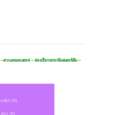
อ –สวนเคอเคนฮอฟ – ล่องเรือกระจกอัมสเตอร์ดัม –
จอง (B/L/D)
์ก (B/L/D)