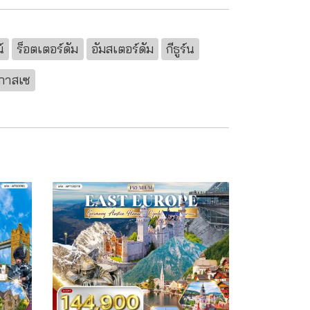
์
ร็อตเตอร์ดัม
อัมสเตอร์ดัม
กีธูร์น
คกาสเซ