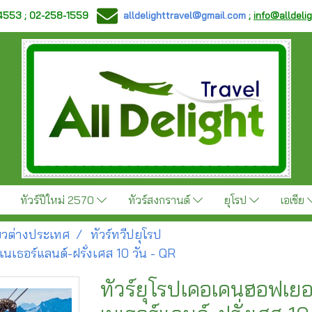
-4553 ; 02-258-1559
alldelighttravel@gmail.com
;
info@alldeli
ทัวร์ปีใหม่ 2570
ทัวร์สงกรานต์
ยุโรป
เอเชีย
ี่ยวต่างประเทศ
ทัวร์ทวีปยุโรป
นเธอร์แลนด์-ฝรั่งเศส 10 วัน - QR
ทัวร์ยุโรปเคอเคนฮอฟเยอ