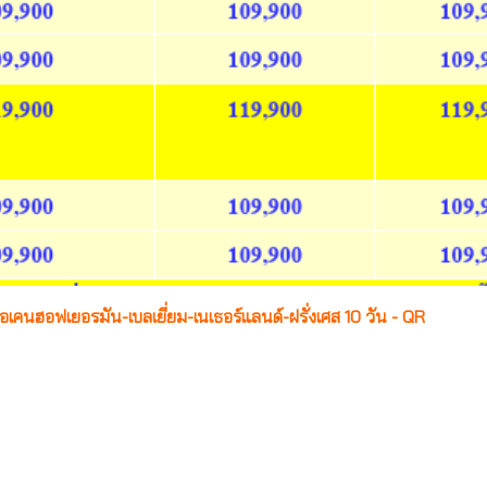
คอเคนฮอฟเยอรมัน-เบลเยี่ยม-เนเธอร์แลนด์-ฝรั่งเศส 10 วัน - QR