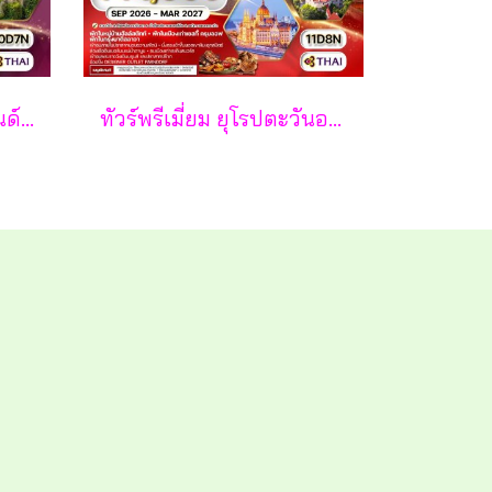
ทัวร์อังกฤษ - สกอตแลนด์ - เวลส์ 10 วัน - TG
ทัวร์พรีเมี่ยม ยุโรปตะวันออก พักหมู่บ้านฮัลล์สตัทท์ 11วัน 8คืน - TG