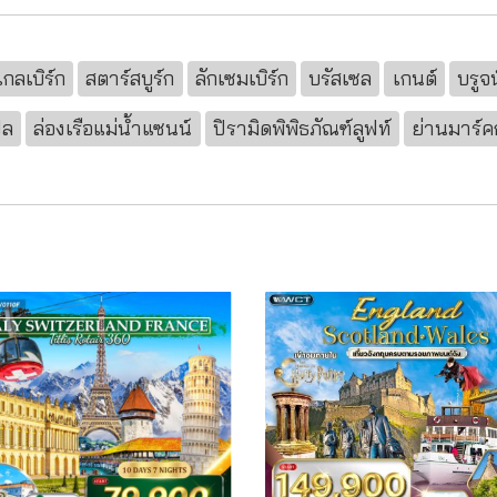
กลเบิร์ก
สตาร์สบูร์ก
ลักเซมเบิร์ก
บรัสเซล
เกนต์
บรูจน
ฟล
ล่องเรือแม่น้ำแซนน์
ปิรามิดพิพิธภัณฑ์ลูฟท์
ย่านมาร์