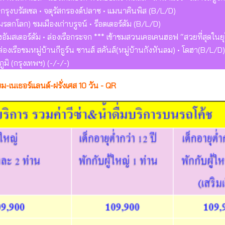
ือง กรุงบรัสเซล • จตุรัสกรองด์ปลาซ • แมนาคินพิส (B/L/D)
(มรดกโลก) ชมเมืองเก่าบรูจน์ • ร็อตเตอร์ดัม (B/L/D)
งอัมสเตอร์ดัม • ล่องเรือกระจก *** เข้าชมสวนเคอเคนฮอฟ “สวยที่สุดในย
• ล่องเรือชมหมู่บ้านกีธูร์น ซานส์ สคันส์(หมู่บ้านกังหันลม) • โดฮา(B/L/D)
ิ (กรุงเทพฯ) (-/-/-)
ม-เนเธอร์แลนด์-ฝรั่งเศส 10 วัน - QR