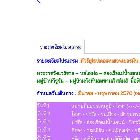
รายละเอียดโปรแกรม
รายละเอียดโปรแกรม
ทัวร์ยุโรปเคอเคนฮอฟเยอรมัน-เบ
พระราชวังแวร์ซาย – หอไอเฟล – ล่องเรือแม่น้ำแซนน
หมู่บ้านกีธูร์น – หมู่บ้านกังหันลมซานส์ สคันส์
มื้อพ
กำหนดวันเดินทาง :
มีนาคม - พฤษภาคม 2570 (เท
วันที่ 1
สนามบินสุวรรณภูมิ • โดฮา (-/-/-
วันที่ 2
โดฮา • ปารีส • ชมเมือง • เข้าชมพ
วันที่ 3
ปารีส • ล่องเรือแม่น้ำแซนน์ • ปิร
วันที่ 4
ดีจอง • กรุงเบิร์น • ชมเมืองเก่า • ซู
วันที่ 5
ซูริค • ลูเซิร์น • อนุสาวรีย์สิงโต 