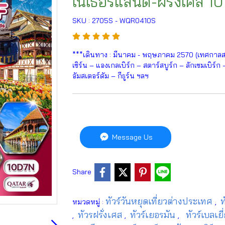
เนเธอร์แลนด์-ฝรั่งเศส 10
SKU : 2705S - WQR0410S
***เดินทาง : มีนาคม - พฤษภาคม 2570 (เทศกาลสงกร
เซิร์น – แองเกลเบิร์ก – สตาร์สบูร์ก – ลักเซมเบิร์ก
อัมสเตอร์ดัม – กีธูร์น ฯลฯ
Message Us
Share
ทัวร์วันหยุดเที่ยวต่างประเทศ
ท
หมวดหมู่ :
,
ทัวรฝรั่งเศส
ทัวร์เยอรมัน
ทัวร์เบลเย
,
,
,