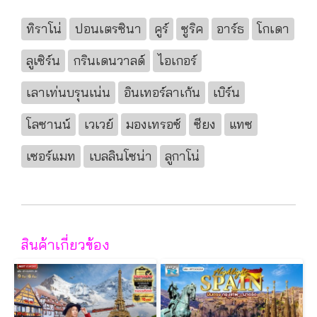
ทิราโน่
ปอนเตรซินา
คูร์
ซูริค
อาร์ธ
โกเดา
ลูเซิร์น
กรินเดนวาลด์
ไอเกอร์
เลาเท่นบรุนเน่น
อินเทอร์ลาเก้น
เบิร์น
โลซานน์
เวเวย์
มองเทรอซ์
ซียง
แทซ
เซอร์แมท
เบลลินโซน่า
ลูกาโน่
สินค้าเกี่ยวข้อง