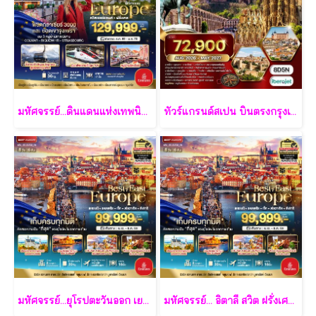
มหัศจรรย์...ดินแดนแห่งเทพนิยาย สวิตเซอร์แลนด์ ฝรั่งเศส 9 วัน 6 คืน - EK
ทัวร์แกรนด์สเปน บินตรงกรุงเทพ - มาดริด 8 วัน 5 คืน - E9
มหัศจรรย์...ยุโรปตะวันออก เยอรมัน ออสเตรีย เช็ค สโลวาเกีย ฮังการี พักหมู่บ้านริมทะเลสาบ 8 วัน 6 คืน - EK
มหัศจรรย์... อิตาลี สวิต ฝรั่งเศส นั่ง TGV สู่สตราสบูร์ก 9 วัน 7 คืน - EK