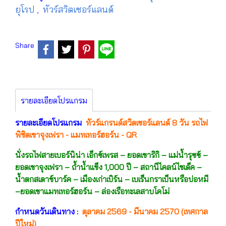
ยุโรป
ทัวร์สวิตเซอร์แลนด์
,
Share
รายละเอียดโปรแกรม
รายละเอียดโปรแกรม
ทัวร์แกรนด์สวิตเซอร์แลนด์ 8 วัน รถไฟ
พิชิตเขาจุงเฟรา - แมทเทอร์ฮอร์น - QR
นั่งรถไฟสายเบอร์นิน่า เอ็กซ์เพรส – ยอดเขาริกิ – แม่น้ำรุซซ์ –
ยอดเขาจุงเฟรา – ถ้ำน้ำแข็ง 1,000 ปี – สถานีไคลน์ไชเด็ค –
น้ำตกสเตาช์บาร์ค – เมืองเก่าเบิร์น – เบเร็นกราเบ็นหรือบ่อหมี
–ยอดเขาแมทเทอร์ฮอร์น – ล่องเรือทะเลสาบโคโม่
กำหนดวันเดินทาง :
ตุลาคม 2569 - มีนาคม 2570 (เทศกาล
ปีใหม่)