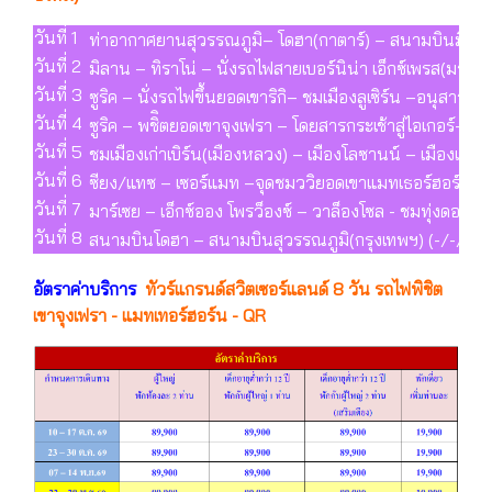
วันที่ 1
ท่าอากาศยานสุวรรณภูมิ– โดฮา(กาตาร์) – สนามบินมิลาน
วันที่ 2
มิลาน – ทิราโน่ – นั่งรถไฟสายเบอร์นิน่า เอ็กซ์เพรส(มรดก
วันที่ 3
ซูริค – นั่งรถไฟขึ้นยอดเขาริกิ– ชมเมืองลูเซิร์น –อนุสาวรีย
วันที่ 4
ซูริค – พชิิตยอดเขาจุงเฟรา – โดยสารกระเช้าสู่ไอเกอร์-ชม
วันที่ 5
ชมเมืองเก่าเบิร์น(เมืองหลวง) – เมืองโลซานน์ – เมืองเวเ
วันที่ 6
ซียง/แทซ – เซอร์แมท –จุดชมววิยอดเขาแมทเธอร์ฮอร์น - 
วันที่ 7
มาร์เซย – เอ็กซ์ออง โพรว็องซ์ – วาล็องโซล - ชมทุ่งดอกไม้แ
วันที่ 8
สนามบินโดฮา – สนามบินสุวรรณภูมิ(กรุงเทพฯ) (-/-/-)
อัตราค่าบริการ
ทัวร์แกรนด์สวิตเซอร์แลนด์ 8 วัน รถไฟพิชิต
เขาจุงเฟรา - แมทเทอร์ฮอร์น - QR