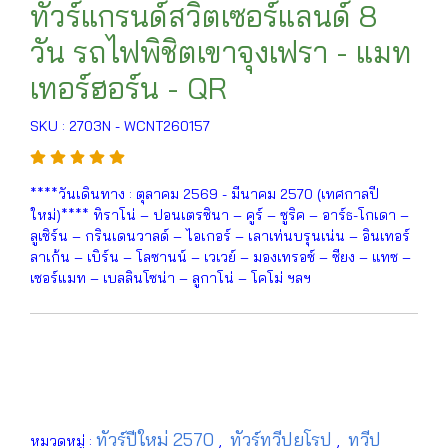
ทัวร์แกรนด์สวิตเซอร์แลนด์ 8
วัน รถไฟพิชิตเขาจุงเฟรา - แมท
เทอร์ฮอร์น - QR
SKU : 2703N - WCNT260157
****วันเดินทาง : ตุลาคม 2569 - มีนาคม 2570 (เทศกาลปี
ใหม่)**** ทิราโน่ – ปอนเตรซินา – คูร์ – ซูริค – อาร์ธ-โกเดา –
ลูเซิร์น – กรินเดนวาลด์ – ไอเกอร์ – เลาเท่นบรุนเน่น – อินเทอร์
ลาเก้น – เบิร์น – โลซานน์ – เวเวย์ – มองเทรอซ์ – ซียง – แทซ –
เซอร์แมท – เบลลินโซน่า – ลูกาโน่ – โคโม่ ฯลฯ
ทัวร์ปีใหม่ 2570
ทัวร์ทวีปยุโรป
ทวีป
หมวดหมู่ :
,
,