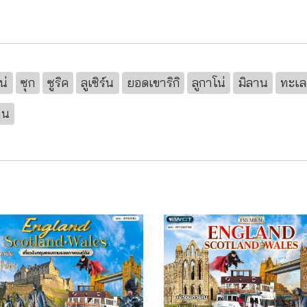
น่
ซุก
ซูริค
ลูเซิร์น
ยอดเขาริกิ
ลูกาโน่
มิลาน
ทะเล
าน