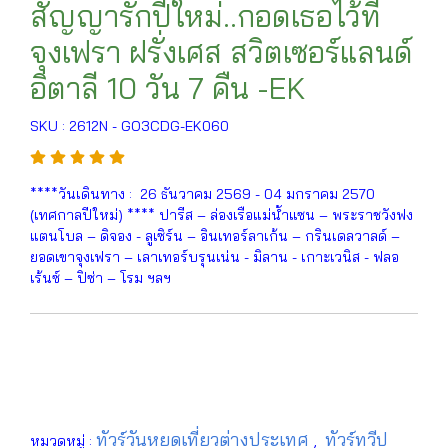
สัญญารักปีใหม่..กอดเธอไว้ที่
จุงเฟรา ฝรั่งเศส สวิตเซอร์แลนด์
อิตาลี 10 วัน 7 คืน -EK
SKU : 2612N - GO3CDG-EK060
****วันเดินทาง : 26 ธันวาคม 2569 - 04 มกราคม 2570
(เทศกาลปีใหม่) **** ปารีส – ล่องเรือแม่น้ำแซน – พระราชวังฟง
แตนโบล – ดิจอง - ลูเซิร์น – อินเทอร์ลาเก้น – กรินเดลวาลด์ –
ยอดเขาจุงเฟรา – เลาเทอร์บรุนเน่น - มิลาน - เกาะเวนิส - ฟลอ
เร้นซ์ – ปิซ่า – โรม ฯลฯ
ทัวร์วันหยุดเที่ยวต่างประเทศ
ทัวร์ทวีป
หมวดหมู่ :
,