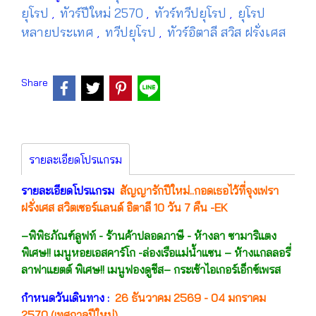
ยุโรป
ทัวร์ปีใหม่ 2570
ทัวร์ทวีปยุโรป
ยุโรป
,
,
,
หลายประเทศ
ทวีปยุโรป
ทัวร์อิตาลี สวิส ฝรั่งเศส
,
,
Share
รายละเอียดโปรแกรม
รายละเอียดโปรแกรม
สัญญารักปีใหม่..กอดเธอไว้ที่จุงเฟรา
ฝรั่งเศส สวิตเซอร์แลนด์ อิตาลี 10 วัน 7 คืน -EK
–พิพิธภัณฑ์ลูฟท์ - ร้านค้าปลอดภาษี - ห้างลา ซามาริแตง
พิเศษ!! เมนูหอยเอสคาร์โก -ล่องเรือแม่น้ำแซน – ห้างแกลลอรี่
ลาฟาแยตต์ พิเศษ!! เมนูฟองดูชีส– กระเช้าไอเกอร์เอ็กซ์เพรส
กำหนดวันเดินทาง :
26 ธันวาคม 2569 - 04 มกราคม
2570 (เทศกาลปีใหม่)