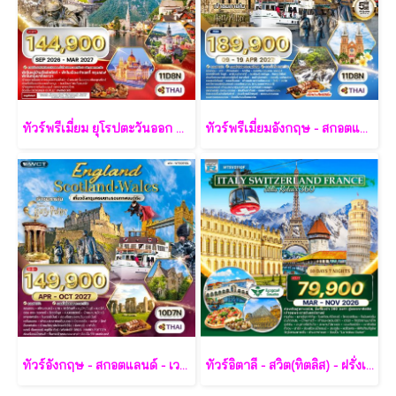
ทัวร์พรีเมี่ยม ยุโรปตะวันออก พักหมู่บ้านฮัลล์สตัทท์ 11วัน 8คืน - TG
ทัวร์พรีเมี่ยมอังกฤษ - สกอตแลนด์ -เวลล์ 11 วัน - TG
ทัวร์อังกฤษ - สกอตแลนด์ - เวลส์ 10 วัน - TG
ทัวร์อิตาลี - สวิต(ทิตลิส) - ฝรั่งเศส 10 วัน -SV