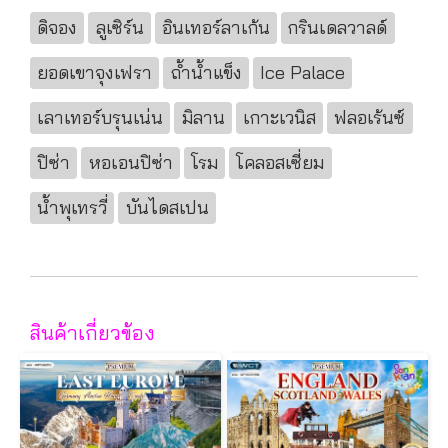
ดิจอง
ลูเซิร์น
อินเทอร์ลาเก้น
กรินเดลวาลด์
ยอดเขาจุงเฟรา
ถ้ำน้ำแข็ง
Ice Palace
เลาเทอร์บรุนเน่น
มิลาน
เกาะเวนิส
ฟลอเร้นซ์
ปิซ่า
หอเอนปิซ่า
โรม
โคลอสเซี่ยม
น้ำพุเทรวี่
บันไดสเปน
สินค้าเกี่ยวข้อง