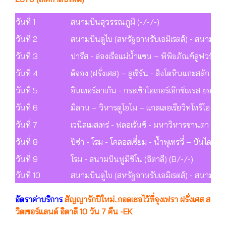
วันที่ 1
สนามบินสุวรรณภูมิ (-/-/-)
วันที่ 2
สนามบินดูไบ (สหรัฐอาหรับเอมิเรตส์) - สนามบินช
วันที่ 3
ปารีส - ล่องเรือแม่น้ำแซน – พิพิธภัณฑ์ลูฟวร์ 
วันที่ 4
ดิจอง (ฝรั่งเศส) – ลูเซิร์น - สิงโตหินแกะสลัก - 
วันที่ 5
อินเทอร์ลาเก้น - กระเช้าไอเกอร์เอ๊กซ์เพรส ยอดเขา
วันที่ 6
มิลาน – วิหารดูโอโม – แกลเลอเรียวิทโทริโอ เอ็มมา
วันที่ 7
เวนิสเมสเทร่ - ฟลอเร้นซ์ - มหาวิหารซานตา มาเรีย 
วันที่ 8
ปิซ่า - โรม - โคลอสเซี่ยม - น้ำพุเทรวี่ – บันไดสเ
วันที่ 9
โรม - สนามบินฟูมิชิโน (อิตาลี) (B/-/-)
วันที่ 10
สนามบินดูไบ (สหรัฐอาหรับเอมิเรตส์) - สนามบินส
อัตราค่าบริการ
สัญญารักปีใหม่..กอดเธอไว้ที่จุงเฟรา ฝรั่งเศส ส
วิตเซอร์แลนด์ อิตาลี 10 วัน 7 คืน -EK