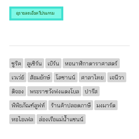
ซูริค
ลูเซิร์น
เบิร์น
หอนาฬิกาดาราศาสตร์
เวเว่ย์
ส้อมยักษ์
โลซานน์
ศาลาไทย
เจนีวา
ดิจอง
พระราชวังฟงแตงโบล
ปารีส
พิพิธภัณฑ์ลูฟท์
ร้านค้าปลอดภาษี
มงมาร์ต
หอไอเฟล
ล่องเรือแม่น้ำแซนน์