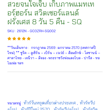
สวยจนใจเจ็บ เก็บภาพแมทเท
อร์ฮอร์น สวิตเซอร์แลนด์
ฝรั่งเศส 8 วัน 5 คืน - SQ
SKU : 2612N - GO3ZRH-SQ002
**วันเดินทาง : กรกฎาคม 2569 -มกราคม 2570 (เทศกาลปี
ใหม่) ** ซูริค – ลูเซิร์น – เบิร์น – เวเว่ย์ – ส้อมยักษ์ - โลซานน์ –
ศาลาไทย - เจนีวา – ดิจอง -พระราชวังฟงแตงโบล - ปารีส - หอ
ไอเฟล ฯลฯ
ทัวร์วันหยุดเที่ยวต่างประเทศ
ทัวร์ทวีป
หมวดหมู่ :
,
ยุโรป
ทัวร์ปีใหม่ 2570
ทัวร์ทวีปยุโรป
ทัวร์สวิต
,
,
,