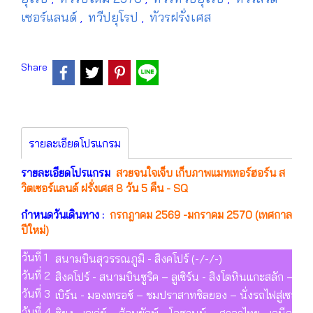
เซอร์แลนด์
ทวีปยุโรป
ทัวรฝรั่งเศส
,
,
Share
รายละเอียดโปรแกรม
รายละเอียดโปรแกรม
สวยจนใจเจ็บ เก็บภาพแมทเทอร์ฮอร์น ส
วิตเซอร์แลนด์ ฝรั่งเศส 8 วัน 5 คืน - SQ
กำหนดวันเดินทาง :
กรกฎาคม 2569 -มกราคม 2570 (เทศกาล
ปีใหม่)
วันที่ 1
สนามบินสุวรรณภูมิ - สิงคโปร์ (-/-/-)
วันที่ 2
สิงคโปร์ - สนามบินซูริค – ลูเซิร์น - สิงโตหินแกะสลัก – 
วันที่ 3
เบิร์น - มองเทรอซ์ – ชมปราสาทชิลยอง – นั่งรถไฟสู่เซอร์
วันที่ 4
ซิยง - เวเว่ย์ – ส้อมยักษ์ - โลซานน์ – ศาลาไทย - เจนีวา –