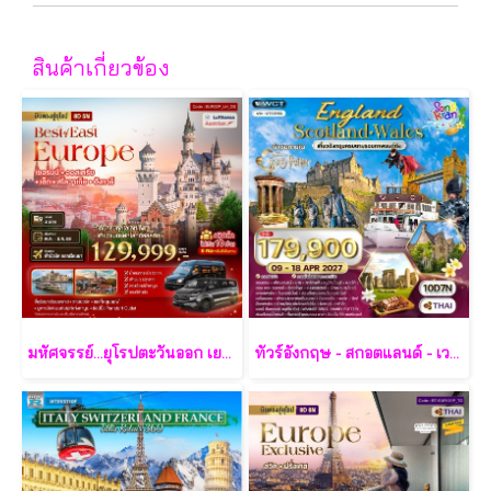
สินค้าเกี่ยวข้อง
มหัศจรรย์...ยุโรปตะวันออก เยอรมัน ออสเตรีย เช็ค สโลวาเกีย ฮังการี กรุ๊ป 10 ท่าน 8 วัน 5 คืน - LH/OS
ทัวร์อังกฤษ - สกอตแลนด์ - เวลส์ 10 วัน - TG