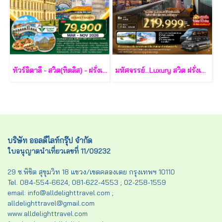
ทัวร์อิตาลี - สวิต(ทิตลิส) - ฝรั่งเศส 10 วัน -SV
มหัศจรรย์...Luxury สวิต ฝรั่งเศส นอนหรู ระเบียงวิวหอไอเฟล 2 คืน กรุ๊ป 10 ท่าน 9 วัน 6 คืน - TG
บริษัท ออลดีไลท์กรุ๊ป จำกัด
ใบอนุญาตนำเที่ยวเลขที่ 11/09232
29 ซ.พิชิต สุขุมวิท 18 แขวง/เขตคลองเตย กรุงเทพฯ 10110
Tel. 084-554-6624; 081-622-4553 ; 02-258-1559
email: info@alldelighttravel.com ;
alldelighttravel@gmail.com
www.alldelighttravel.com